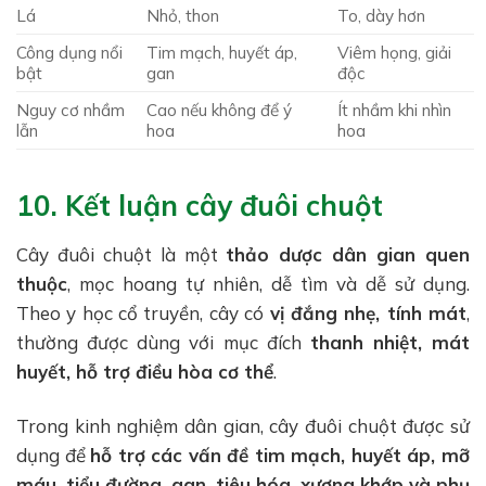
Lá
Nhỏ, thon
To, dày hơn
Công dụng nổi
Tim mạch, huyết áp,
Viêm họng, giải
bật
gan
độc
Nguy cơ nhầm
Cao nếu không để ý
Ít nhầm khi nhìn
lẫn
hoa
hoa
10. Kết luận cây đuôi chuột
Cây đuôi chuột là một
thảo dược dân gian quen
thuộc
, mọc hoang tự nhiên, dễ tìm và dễ sử dụng.
Theo y học cổ truyền, cây có
vị đắng nhẹ, tính mát
,
thường được dùng với mục đích
thanh nhiệt, mát
huyết, hỗ trợ điều hòa cơ thể
.
Trong kinh nghiệm dân gian, cây đuôi chuột được sử
dụng để
hỗ trợ các vấn đề tim mạch, huyết áp, mỡ
máu, tiểu đường, gan, tiêu hóa, xương khớp và phụ