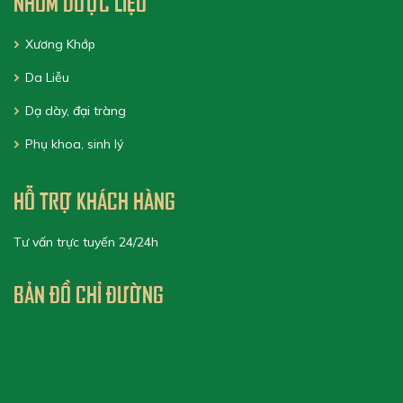
NHÓM DƯỢC LIỆU
Xương Khớp
Da Liễu
Dạ dày, đại tràng
Phụ khoa, sinh lý
HỖ TRỢ KHÁCH HÀNG
Tư vấn trực tuyến 24/24h
BẢN ĐỒ CHỈ ĐƯỜNG