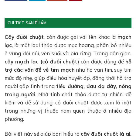
CHI TIẾT SẢN PHẨM
Cây đuôi chuột
, còn được gọi với tên khác là
mạch
lạc
, là một loại thảo dược mọc hoang, phân bố nhiều
ở vùng đồi núi, ven suối và bìa rừng. Trong dân gian,
cây mạch lạc (cỏ đuôi chuột)
còn được dùng để
hỗ
trợ các vấn đề về tim mạch
như hở van tim, suy tim
mức độ nhẹ, giúp điều hòa huyết áp, đồng thời hỗ trợ
người gặp tình trạng
tiểu đường, đau dạ dày, nóng
trong người
. Nhờ tính chất thảo dược tự nhiên, dễ
kiếm và dễ sử dụng, cỏ đuôi chuột được xem là một
trong những vị thuốc nam quen thuộc ở nhiều địa
phương.
Bài viết này sẽ giúp bạn hiểu rõ
cây đuôi chuột là gì,