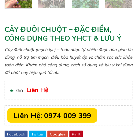
CÂY ĐUÔI CHUỘT – ĐẶC ĐIỂM,
CÔNG DỤNG THEO YHCT & LƯU Ý
Cây đuôi chuột (mạch lạc) – thảo dược tự nhiên được dân gian tin
dùng, hỗ trợ tim mạch, điều hòa huyết áp và chăm sóc sức khỏe
toàn diện. Khám phá công dụng, cách sử dụng và lưu ý khi dùng
để phát huy hiệu quả tối ưu.
Liên Hệ
Giá :
Liên Hệ: 0974 009 399
Facebook
Twitter
Google+
Pin It