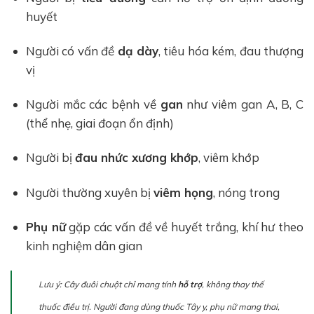
huyết
Người có vấn đề
dạ dày
, tiêu hóa kém, đau thượng
vị
Người mắc các bệnh về
gan
như viêm gan A, B, C
(thể nhẹ, giai đoạn ổn định)
Người bị
đau nhức xương khớp
, viêm khớp
Người thường xuyên bị
viêm họng
, nóng trong
Phụ nữ
gặp các vấn đề về huyết trắng, khí hư theo
kinh nghiệm dân gian
Lưu ý: Cây đuôi chuột chỉ mang tính
hỗ trợ
, không thay thế
thuốc điều trị. Người đang dùng thuốc Tây y, phụ nữ mang thai,