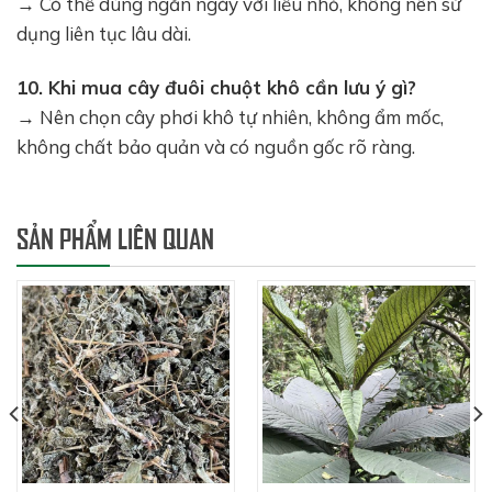
→ Có thể dùng ngắn ngày với liều nhỏ, không nên sử
dụng liên tục lâu dài.
10. Khi mua cây đuôi chuột khô cần lưu ý gì?
→ Nên chọn cây phơi khô tự nhiên, không ẩm mốc,
không chất bảo quản và có nguồn gốc rõ ràng.
SẢN PHẨM LIÊN QUAN