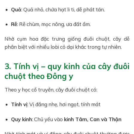
Quả
: Quả nhỏ, chứa hạt li ti, dễ phát tán.
Rễ
: Rễ chùm, mọc nông, ưa đất ẩm.
Nhờ cụm hoa đặc trưng giống đuôi chuột, cây dễ
phân biệt với nhiều loài cỏ dại khác trong tự nhiên.
3. Tính vị – quy kinh của cây đuôi
chuột theo Đông y
Theo y học cổ truyền, cây đuôi chuột có:
Tính vị
: Vị đắng nhẹ, hơi ngọt, tính mát
Quy kinh
: Chủ yếu vào
kinh Tâm, Can và Thận
Nhờ tính mát và vị đắng, cây đuôi chuột thường được