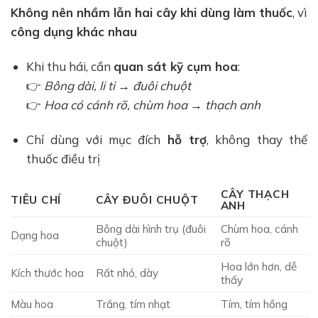
Không nên nhầm lẫn hai cây khi dùng làm thuốc
, vì
công dụng khác nhau
Khi thu hái, cần
quan sát kỹ cụm hoa
:
👉
Bông dài, li ti → đuôi chuột
👉
Hoa có cánh rõ, chùm hoa → thạch anh
Chỉ dùng với mục đích
hỗ trợ
, không thay thế
thuốc điều trị
CÂY THẠCH
TIÊU CHÍ
CÂY ĐUÔI CHUỘT
ANH
Bông dài hình trụ (đuôi
Chùm hoa, cánh
Dạng hoa
chuột)
rõ
Hoa lớn hơn, dễ
Kích thước hoa
Rất nhỏ, dày
thấy
Màu hoa
Trắng, tím nhạt
Tím, tím hồng