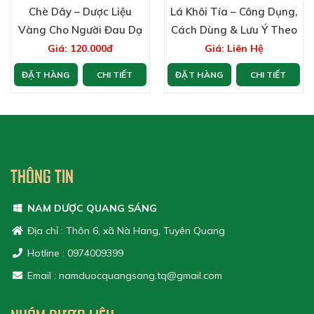
Chè Dây – Dược Liệu
Lá Khôi Tía – Công Dụng,
Vàng Cho Người Đau Dạ
Cách Dùng & Lưu Ý Theo
Dày
Y Học Cổ Truyền
Giá: 120.000đ
Giá: Liên Hệ
ĐẶT HÀNG
CHI TIẾT
ĐẶT HÀNG
CHI TIẾT
THÔNG TIN
NAM DƯỢC QUANG SÁNG
Địa chỉ : Thôn 6, xã Nà Hang, Tuyên Quang
Hotline : 0974009399
Email : namduocquangsang.tq@gmail.com