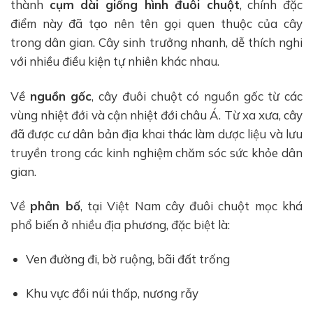
thành
cụm dài giống hình đuôi chuột
, chính đặc
điểm này đã tạo nên tên gọi quen thuộc của cây
trong dân gian. Cây sinh trưởng nhanh, dễ thích nghi
với nhiều điều kiện tự nhiên khác nhau.
Về
nguồn gốc
, cây đuôi chuột có nguồn gốc từ các
vùng nhiệt đới và cận nhiệt đới châu Á. Từ xa xưa, cây
đã được cư dân bản địa khai thác làm dược liệu và lưu
truyền trong các kinh nghiệm chăm sóc sức khỏe dân
gian.
Về
phân bố
, tại Việt Nam cây đuôi chuột mọc khá
phổ biến ở nhiều địa phương, đặc biệt là:
Ven đường đi, bờ ruộng, bãi đất trống
Khu vực đồi núi thấp, nương rẫy