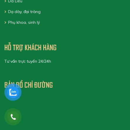
Da Liễu
Dạ dày, đại tràng
Phụ khoa, sinh lý
HỖ TRỢ KHÁCH HÀNG
Tư vấn trực tuyến 24/24h
BẢN ĐỒ CHỈ ĐƯỜNG