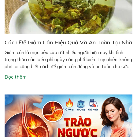
Cách Để Giảm Cân Hiệu Quả Và An Toàn Tại Nhà
Giảm cân là mục tiêu của rất nhiều người hiện nay khi tình
trạng thừa cân, béo phì ngày càng phổ biến. Tuy nhiên, không
phải ai cũng biết cách để giảm cân đúng và an toàn cho sức
khỏe. Nhiều người áp dụng các phương pháp giảm cân cấp
Đọc thêm
tốc khiến cơ thể mệt […]