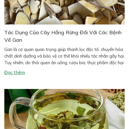
Tác Dụng Của Cây Hồng Rừng Đối Với Các Bệnh
Về Gan
Gan là cơ quan quan trọng giúp thanh lọc độc tố, chuyển hóa
chất dinh dưỡng và bảo vệ cơ thể khỏi nhiều tác nhân gây hại.
Tuy nhiên, do thói quen ăn uống, rượu bia, thực phẩm độc hại
và môi trường ô nhiễm, các bệnh về gan ngày càng phổ biến
Đọc thêm
như gan […]