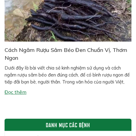
Cách Ngâm Rượu Sâm Béo Đen Chuẩn Vị, Thơm
Ngon
Dưới đây là bài viết chia sẻ kinh nghiệm sử dụng và cách
ngâm rượu sâm béo đen đúng cách, để có bình rượu ngon để
tiếp đãi bạn bè, người thân. Trong văn hóa của người Việt,
đặc biệt ở vùng quê và miền núi, một bình rượu ngâm thảo
Đọc thêm
dược đặt trong nhà […]
DANH MỤC CÁC BỆNH