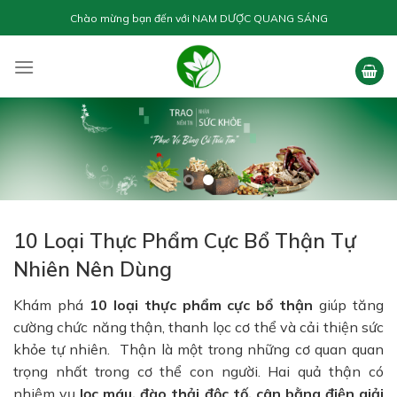
Skip
Chào mừng bạn đến với
NAM DƯỢC QUANG SÁNG
to
content
10 Loại Thực Phẩm Cực Bổ Thận Tự
Nhiên Nên Dùng
Khám phá
10 loại thực phẩm cực bổ thận
giúp tăng
cường chức năng thận, thanh lọc cơ thể và cải thiện sức
khỏe tự nhiên. Thận là một trong những cơ quan quan
trọng nhất trong cơ thể con người. Hai quả thận có
nhiệm vụ
lọc máu, đào thải độc tố, cân bằng điện giải