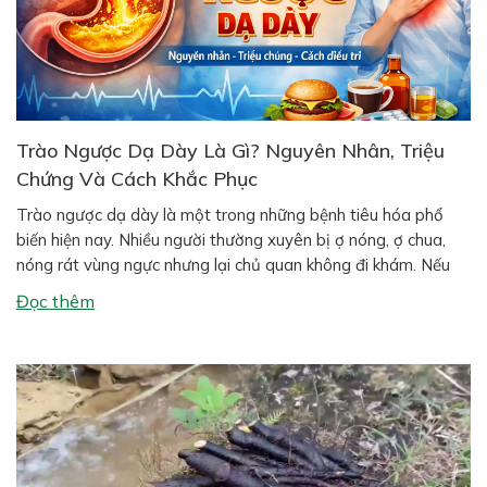
Trào Ngược Dạ Dày Là Gì? Nguyên Nhân, Triệu
Chứng Và Cách Khắc Phục
Trào ngược dạ dày là một trong những bệnh tiêu hóa phổ
biến hiện nay. Nhiều người thường xuyên bị ợ nóng, ợ chua,
nóng rát vùng ngực nhưng lại chủ quan không đi khám. Nếu
kéo dài, tình trạng này có thể gây viêm thực quản, loét dạ
Đọc thêm
dày và ảnh hưởng nghiêm trọng […]