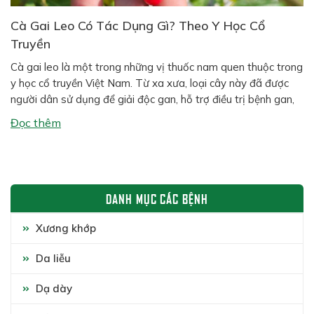
Cà Gai Leo Có Tác Dụng Gì? Theo Y Học Cổ
Truyền
Cà gai leo là một trong những vị thuốc nam quen thuộc trong
y học cổ truyền Việt Nam. Từ xa xưa, loại cây này đã được
người dân sử dụng để giải độc gan, hỗ trợ điều trị bệnh gan,
giảm đau nhức xương khớp và tăng cường sức khỏe. Ngày
Đọc thêm
nay, nhiều nghiên […]
DANH MỤC CÁC BỆNH
Xương khớp
Da liễu
Dạ dày