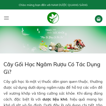
Skip
Chào mừng bạn đến với
NAM DƯỢC QUANG SÁNG
to
content
Cây Gối Hạc Ngâm Rượu Có Tác Dụng
Gì?
Cây gối hạc là một vị thuốc dân gian quen thuộc, thường
được sử dụng dưới dạng ngâm rượu để hỗ trợ các vấn đề
về xương khớp và tăng cường sức khỏe. Khi dùng đúng
cách, đặc biệt là với
dược liệu khô
, hiệu quả mang lại
khá rõ rệt và ổn định. Dưới đây là nội dung chi tiết, tập