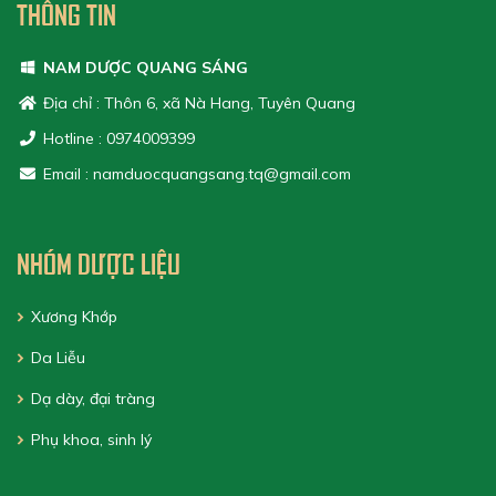
THÔNG TIN
NAM DƯỢC QUANG SÁNG
Địa chỉ : Thôn 6, xã Nà Hang, Tuyên Quang
Hotline : 0974009399
Email : namduocquangsang.tq@gmail.com
NHÓM DƯỢC LIỆU
Xương Khớp
Da Liễu
Dạ dày, đại tràng
Phụ khoa, sinh lý