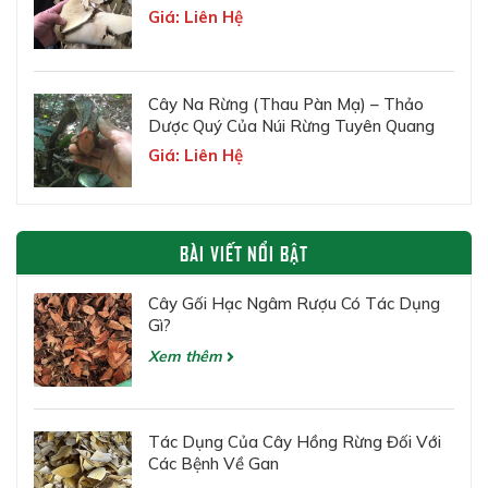
Giá: Liên Hệ
Cây Na Rừng (Thau Pàn Mạ) – Thảo
Dược Quý Của Núi Rừng Tuyên Quang
Giá: Liên Hệ
BÀI VIẾT NỔI BẬT
Cây Gối Hạc Ngâm Rượu Có Tác Dụng
Gì?
Xem thêm
Tác Dụng Của Cây Hồng Rừng Đối Với
Các Bệnh Về Gan