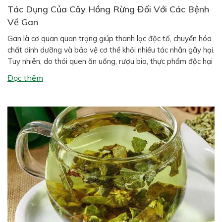
Tác Dụng Của Cây Hồng Rừng Đối Với Các Bệnh
Về Gan
Gan là cơ quan quan trọng giúp thanh lọc độc tố, chuyển hóa
chất dinh dưỡng và bảo vệ cơ thể khỏi nhiều tác nhân gây hại.
Tuy nhiên, do thói quen ăn uống, rượu bia, thực phẩm độc hại
và môi trường ô nhiễm, các bệnh về gan ngày càng phổ biến
Đọc thêm
như gan […]