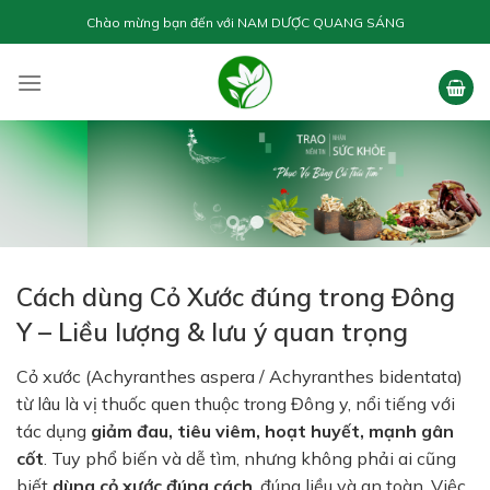
Skip
Chào mừng bạn đến với
NAM DƯỢC QUANG SÁNG
to
content
Cách dùng Cỏ Xước đúng trong Đông
Y – Liều lượng & lưu ý quan trọng
Cỏ xước (Achyranthes aspera / Achyranthes bidentata)
từ lâu là vị thuốc quen thuộc trong Đông y, nổi tiếng với
tác dụng
giảm đau, tiêu viêm, hoạt huyết, mạnh gân
cốt
. Tuy phổ biến và dễ tìm, nhưng không phải ai cũng
biết
dùng cỏ xước đúng cách
, đúng liều và an toàn. Việc