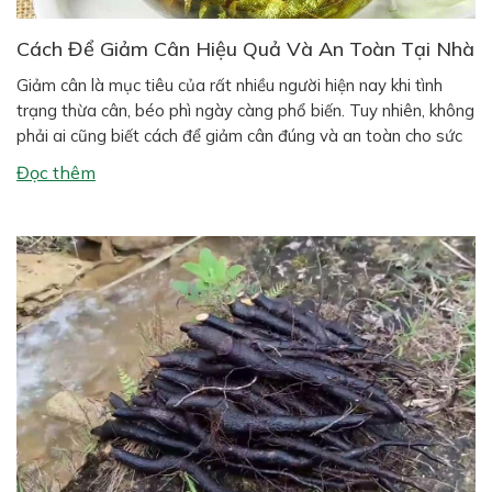
Cách Để Giảm Cân Hiệu Quả Và An Toàn Tại Nhà
Giảm cân là mục tiêu của rất nhiều người hiện nay khi tình
trạng thừa cân, béo phì ngày càng phổ biến. Tuy nhiên, không
phải ai cũng biết cách để giảm cân đúng và an toàn cho sức
khỏe. Nhiều người áp dụng các phương pháp giảm cân cấp
Đọc thêm
tốc khiến cơ thể mệt […]