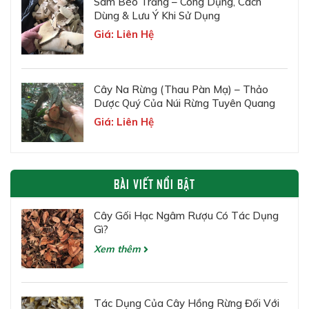
Sâm Béo Trắng – Công Dụng, Cách
Dùng & Lưu Ý Khi Sử Dụng
Giá: Liên Hệ
Cây Na Rừng (Thau Pàn Mạ) – Thảo
Dược Quý Của Núi Rừng Tuyên Quang
Giá: Liên Hệ
BÀI VIẾT NỔI BẬT
Cây Gối Hạc Ngâm Rượu Có Tác Dụng
Gì?
Xem thêm
Tác Dụng Của Cây Hồng Rừng Đối Với