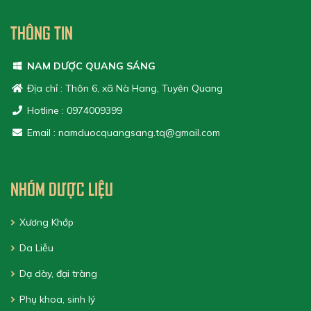
THÔNG TIN
NAM DƯỢC QUANG SÁNG
Địa chỉ : Thôn 6, xã Nà Hang, Tuyên Quang
Hotline : 0974009399
Email : namduocquangsang.tq@gmail.com
NHÓM DƯỢC LIỆU
Xương Khớp
Da Liễu
Dạ dày, đại tràng
Phụ khoa, sinh lý