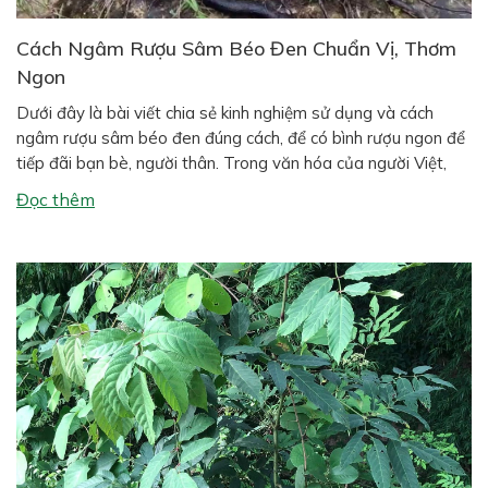
Cách Ngâm Rượu Sâm Béo Đen Chuẩn Vị, Thơm
Ngon
Dưới đây là bài viết chia sẻ kinh nghiệm sử dụng và cách
ngâm rượu sâm béo đen đúng cách, để có bình rượu ngon để
tiếp đãi bạn bè, người thân. Trong văn hóa của người Việt,
đặc biệt ở vùng quê và miền núi, một bình rượu ngâm thảo
Đọc thêm
dược đặt trong nhà […]