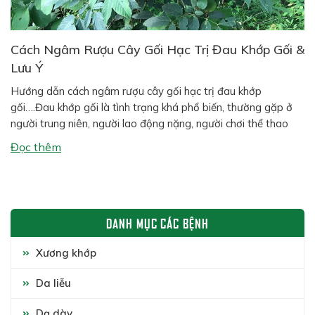
Cách Ngâm Rượu Cây Gối Hạc Trị Đau Khớp Gối &
Lưu Ý
Hướng dẫn cách ngâm rượu cây gối hạc trị đau khớp
gối….Đau khớp gối là tình trạng khá phổ biến, thường gặp ở
người trung niên, người lao động nặng, người chơi thể thao
hoặc người có tiền sử thoái hóa xương khớp. Bên cạnh các
Đọc thêm
phương pháp hiện đại, nhiều người vẫn tin dùng […]
DANH MỤC CÁC BỆNH
Xương khớp
Da liễu
Dạ dày