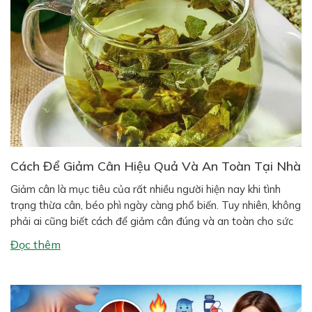
Cách Để Giảm Cân Hiệu Quả Và An Toàn Tại Nhà
Giảm cân là mục tiêu của rất nhiều người hiện nay khi tình
trạng thừa cân, béo phì ngày càng phổ biến. Tuy nhiên, không
phải ai cũng biết cách để giảm cân đúng và an toàn cho sức
khỏe. Nhiều người áp dụng các phương pháp giảm cân cấp
Đọc thêm
tốc khiến cơ thể mệt […]