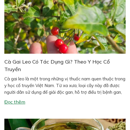
Cà Gai Leo Có Tác Dụng Gì? Theo Y Học Cổ
Truyền
Cà gai leo là một trong những vị thuốc nam quen thuộc trong
y học cổ truyền Việt Nam. Từ xa xưa, loại cây này đã được
người dân sử dụng để giải độc gan, hỗ trợ điều trị bệnh gan,
giảm đau nhức xương khớp và tăng cường sức khỏe. Ngày
Đọc thêm
nay, nhiều nghiên […]