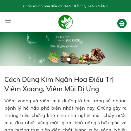
Skip
Chào mừng bạn đến với
NAM DƯỢC QUANG SÁNG
to
content
Cách Dùng Kim Ngân Hoa Điều Trị
Viêm Xoang, Viêm Mũi Dị Ứng
Viêm xoang và viêm mũi dị ứng là hai trong số những
bệnh lý hô hấp phổ biến nhất hiện nay. Chúng gây ra
những triệu chứng khó chịu như nghẹt mũi, chảy nước
mũi, đau nhức vùng mặt, giảm khả năng khứu giác và
ảnh hưởng trực tiếp đến chất lượng cuộc sống. Nhiều