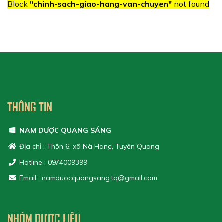
Block
"chinh-sach-giao-hang-van-chuyen"
not found
THÔNG TIN
NAM DƯỢC QUANG SÁNG
Địa chỉ : Thôn 6, xã Nà Hang, Tuyên Quang
Hotline : 0974009399
Email : namduocquangsang.tq@gmail.com
NHÓM DƯỢC LIỆU