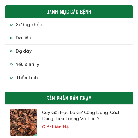
DANH MỤC CÁC BỆNH
Xương khớp
Da liễu
Dạ dày
Yếu sinh lý
Thần kinh
SẢN PHẨM BÁN CHẠY
Cây Gối Hạc Là Gì? Công Dụng, Cách
Dùng, Liều Lượng Và Lưu Ý
Giá: Liên Hệ