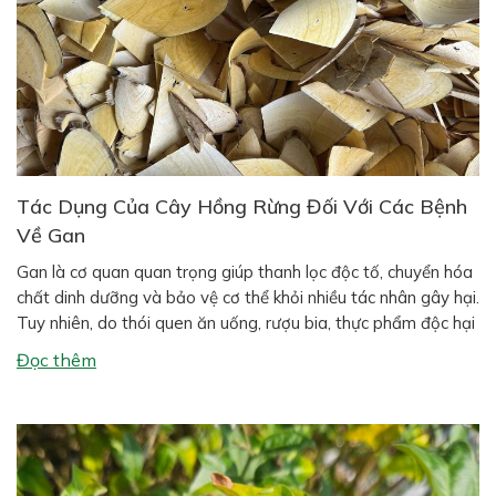
Tác Dụng Của Cây Hồng Rừng Đối Với Các Bệnh
Về Gan
Gan là cơ quan quan trọng giúp thanh lọc độc tố, chuyển hóa
chất dinh dưỡng và bảo vệ cơ thể khỏi nhiều tác nhân gây hại.
Tuy nhiên, do thói quen ăn uống, rượu bia, thực phẩm độc hại
và môi trường ô nhiễm, các bệnh về gan ngày càng phổ biến
Đọc thêm
như gan […]