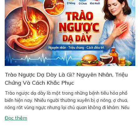
Trào Ngược Dạ Dày Là Gì? Nguyên Nhân, Triệu
Chứng Và Cách Khắc Phục
Trào ngược dạ dày là một trong những bệnh tiêu hóa phổ
biến hiện nay. Nhiều người thường xuyên bị ợ nóng, ợ chua,
nóng rát vùng ngực nhưng lại chủ quan không đi khám. Nếu
kéo dài, tình trạng này có thể gây viêm thực quản, loét dạ
Đọc thêm
dày và ảnh hưởng nghiêm trọng […]