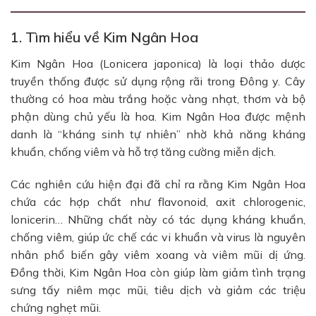
1. Tìm hiểu về Kim Ngân Hoa
Kim Ngân Hoa (Lonicera japonica) là loại thảo dược
truyền thống được sử dụng rộng rãi trong Đông y. Cây
thường có hoa màu trắng hoặc vàng nhạt, thơm và bộ
phận dùng chủ yếu là hoa. Kim Ngân Hoa được mệnh
danh là “kháng sinh tự nhiên” nhờ khả năng kháng
khuẩn, chống viêm và hỗ trợ tăng cường miễn dịch.
Các nghiên cứu hiện đại đã chỉ ra rằng Kim Ngân Hoa
chứa các hợp chất như flavonoid, axit chlorogenic,
lonicerin… Những chất này có tác dụng kháng khuẩn,
chống viêm, giúp ức chế các vi khuẩn và virus là nguyên
nhân phổ biến gây viêm xoang và viêm mũi dị ứng.
Đồng thời, Kim Ngân Hoa còn giúp làm giảm tình trạng
sưng tấy niêm mạc mũi, tiêu dịch và giảm các triệu
chứng nghẹt mũi.