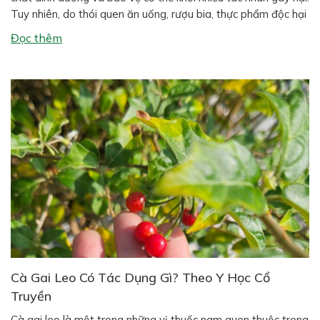
Tuy nhiên, do thói quen ăn uống, rượu bia, thực phẩm độc hại
và môi trường ô nhiễm, các bệnh về gan ngày càng phổ biến
Đọc thêm
như gan […]
Cà Gai Leo Có Tác Dụng Gì? Theo Y Học Cổ
Truyền
Cà gai leo là một trong những vị thuốc nam quen thuộc trong