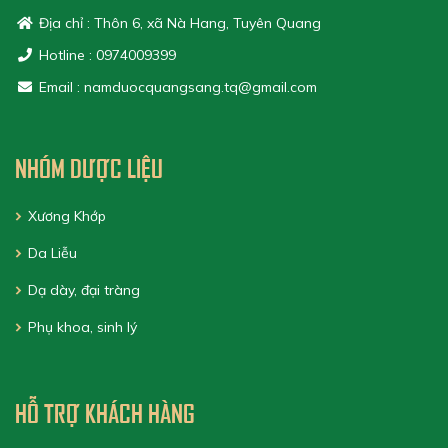
Địa chỉ : Thôn 6, xã Nà Hang, Tuyên Quang
Hotline : 0974009399
Email : namduocquangsang.tq@gmail.com
NHÓM DƯỢC LIỆU
Xương Khớp
Da Liễu
Dạ dày, đại tràng
Phụ khoa, sinh lý
HỖ TRỢ KHÁCH HÀNG