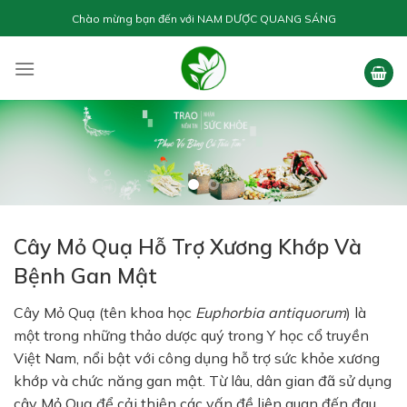
Skip
Chào mừng bạn đến với
NAM DƯỢC QUANG SÁNG
to
content
Cây Mỏ Quạ Hỗ Trợ Xương Khớp Và
Bệnh Gan Mật
Cây Mỏ Quạ (tên khoa học
Euphorbia antiquorum
) là
một trong những thảo dược quý trong Y học cổ truyền
Việt Nam, nổi bật với công dụng hỗ trợ sức khỏe xương
khớp và chức năng gan mật. Từ lâu, dân gian đã sử dụng
cây Mỏ Quạ để cải thiện các vấn đề liên quan đến đau