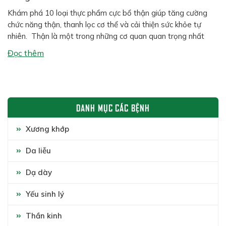
Khám phá 10 loại thực phẩm cực bổ thận giúp tăng cường
chức năng thận, thanh lọc cơ thể và cải thiện sức khỏe tự
nhiên. Thận là một trong những cơ quan quan trọng nhất
trong cơ thể con người. Hai quả thận có nhiệm vụ lọc máu,
Đọc thêm
đào thải độc tố, cân bằng […]
DANH MỤC CÁC BỆNH
Xương khớp
Da liễu
Dạ dày
Yếu sinh lý
Thần kinh