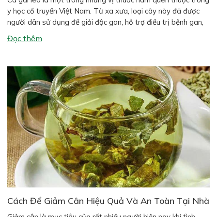
y học cổ truyền Việt Nam. Từ xa xưa, loại cây này đã được
người dân sử dụng để giải độc gan, hỗ trợ điều trị bệnh gan,
giảm đau nhức xương khớp và tăng cường sức khỏe. Ngày
Đọc thêm
nay, nhiều nghiên […]
Cách Để Giảm Cân Hiệu Quả Và An Toàn Tại Nhà
Giảm cân là mục tiêu của rất nhiều người hiện nay khi tình