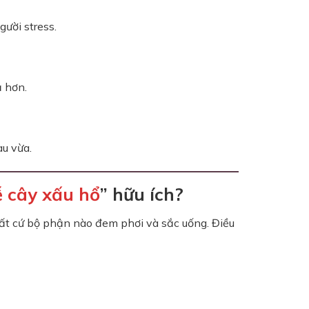
ười stress.
ả hơn.
au vừa.
ễ cây xấu hổ
” hữu ích?
bất cứ bộ phận nào đem phơi và sắc uống. Điều