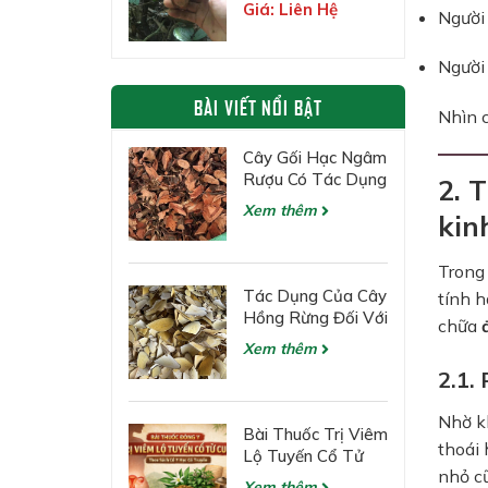
Thảo Dược Quý
Giá: Liên Hệ
Người 
Của Núi Rừng
Tuyên Quang
Người
BÀI VIẾT NỔI BẬT
Nhìn 
Cây Gối Hạc Ngâm
Rượu Có Tác Dụng
2. 
Gì?
Xem thêm
kin
Trong
Tác Dụng Của Cây
tính h
Hồng Rừng Đối Với
chữa
Các Bệnh Về Gan
Xem thêm
2.1.
Nhờ kh
Bài Thuốc Trị Viêm
thoái 
Lộ Tuyến Cổ Tử
nhỏ c
Cung Theo Đông Y
Xem thêm