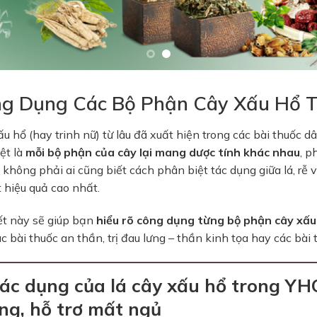
g Dụng Các Bộ Phận Cây Xấu Hổ 
u hổ (hay trinh nữ) từ lâu đã xuất hiện trong các bài thuốc 
ệt là
mỗi bộ phận của cây lại mang dược tính khác nhau
, p
 không phải ai cũng biết cách phân biệt tác dụng giữa lá, rễ 
 hiệu quả cao nhất.
ết này sẽ giúp bạn
hiểu rõ công dụng từng bộ phận cây xấu
c bài thuốc an thần, trị đau lưng – thần kinh tọa hay các bài
Tác dụng của lá cây xấu hổ trong YH
ng, hỗ trợ mất ngủ