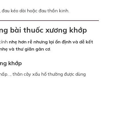
 đau kéo dài hoặc đau thần kinh.
ong bài thuốc xương khớp
tính
nhẹ hơn rễ nhưng lại ổn định và dễ kết
 nhẹ và thư giãn gân cơ
.
ơng khớp
ê thấp…, thân cây xấu hổ thường được dùng