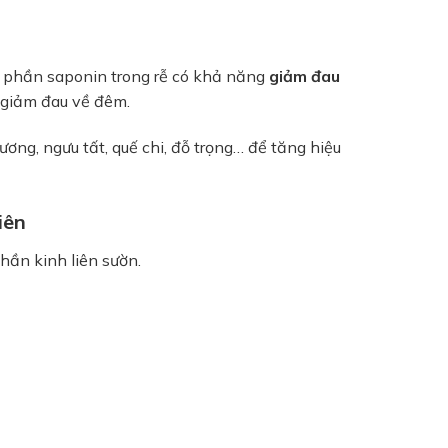
h phần saponin trong rễ có khả năng
giảm đau
, giảm đau về đêm.
ơng, ngưu tất, quế chi, đỗ trọng… để tăng hiệu
iên
thần kinh liên sườn.