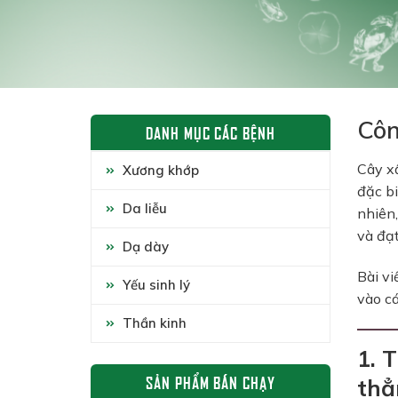
Côn
DANH MỤC CÁC BỆNH
Cây xấ
Xương khớp
đặc bi
Da liễu
nhiên,
và đạt
Dạ dày
Bài vi
Yếu sinh lý
vào cá
Thần kinh
1. 
SẢN PHẨM BÁN CHẠY
thẳ