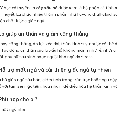
Y học cổ truyền,
lá cây xấu hổ
được xem là bộ phận có tính
a
í huyết. Lá chứa nhiều thành phần như flavonoid, alkaloid, 
iện chất lượng giấc ngủ.
 Lá giúp an thần và giảm căng thẳng
hay căng thẳng, áp lực kéo dài, thần kinh suy nhược có thể 
i. Tác động an thần của lá xấu hổ không mạnh như rễ, nhưng
ổi, phụ nữ sau sinh hoặc người khó ngủ do stress.
 Hỗ trợ mất ngủ và cải thiện giấc ngủ tự nhiên
 hổ giúp ngủ sâu hơn, giảm tình trạng trằn trọc hoặc ngủ dậy
 với tâm sen, lạc tiên, hoa nhài… để điều hòa hệ thần kinh v
 Phù hợp cho ai?
 mất ngủ nhẹ