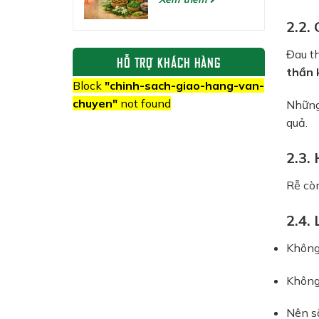
2.2.
Đau t
HỖ TRỢ KHÁCH HÀNG
thần 
Block
"chinh-sach-giao-hang-van-
chuyen"
not found
Những 
quả.
2.3.
Rễ còn
2.4. 
Không 
Không
Nên sắ