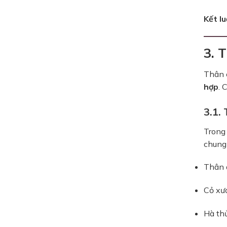
Kết lu
3. 
Thân 
hợp
. 
3.1.
Trong 
chung 
Thân 
Cỏ xư
Hà th