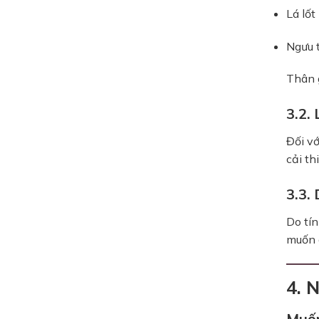
Lá lốt
Ngưu 
Thân 
3.2.
Đối vớ
cải th
3.3.
Do tín
muốn 
4. 
Muốn