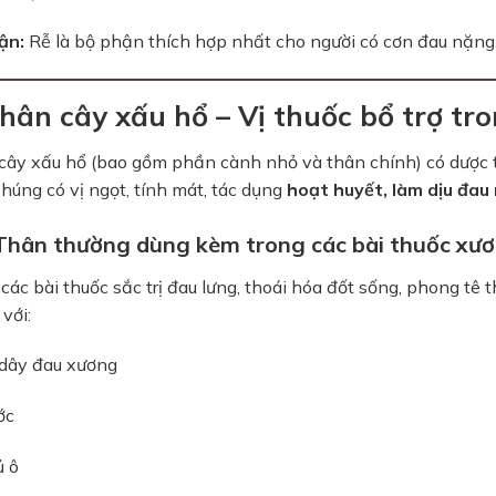
ận:
Rễ là bộ phận thích hợp nhất cho người có cơn đau nặng,
Thân cây xấu hổ – Vị thuốc bổ trợ tr
cây xấu hổ (bao gồm phần cành nhỏ và thân chính) có dược 
Chúng có vị ngọt, tính mát, tác dụng
hoạt huyết, làm dịu đau
 Thân thường dùng kèm trong các bài thuốc xư
các bài thuốc sắc trị đau lưng, thoái hóa đốt sống, phong t
với:
dây đau xương
ớc
ủ ô