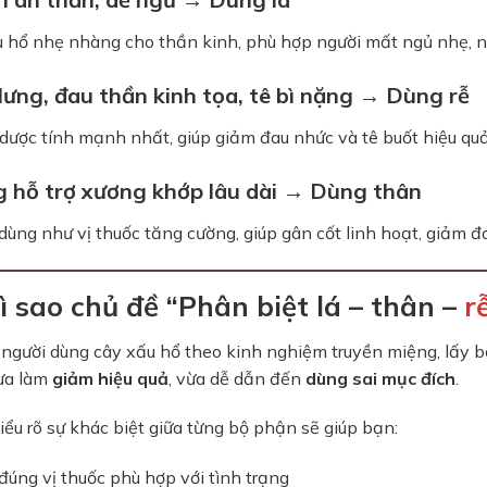
u hổ nhẹ nhàng cho thần kinh, phù hợp người mất ngủ nhẹ, ng
lưng, đau thần kinh tọa, tê bì nặng → Dùng rễ
dược tính mạnh nhất, giúp giảm đau nhức và tê buốt hiệu qu
 hỗ trợ xương khớp lâu dài → Dùng thân
ùng như vị thuốc tăng cường, giúp gân cốt linh hoạt, giảm đ
Vì sao chủ đề “Phân biệt lá – thân –
r
 người dùng cây xấu hổ theo kinh nghiệm truyền miệng, lấy 
ừa làm
giảm hiệu quả
, vừa dễ dẫn đến
dùng sai mục đích
.
iểu rõ sự khác biệt giữa từng bộ phận sẽ giúp bạn:
úng vị thuốc phù hợp với tình trạng