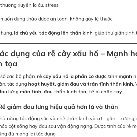
thường xuyên lo âu, stress
 muốn dùng thảo dược an toàn, không gây lệ thuộc
chung,
lá chủ yếu tác động lên thần kinh
, giúp thư giãn tin
Tác dụng của rễ cây xấu hổ – Mạnh hơ
h tọa
 số các bộ phận,
rễ cây xấu hổ là phần có dược tính mạnh 
àn, tác dụng
hoạt huyết, giảm đau và trấn tĩnh thần kinh
.
đau lưng mãn tính, đau thần kinh tọa, tê bì chân tay
.
 Rễ giảm đau lưng hiệu quả hơn lá và thân
ả năng tác động sâu vào hệ thần kinh và cơ – gân – xương, r
hóa cột sống hay đau sau vận động nặng. Dược tính của rễ mạ
ũng đủ mang lại tác dụng.