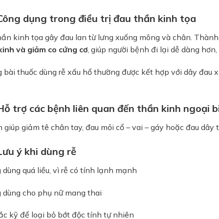
 Công dụng trong điều trị đau thần kinh tọa
hần kinh tọa gây đau lan từ lưng xuống mông và chân. Thàn
kinh và giảm co cứng cơ
, giúp người bệnh đi lại dễ dàng hơn
bài thuốc dùng rễ xấu hổ thường được kết hợp với dây đau xư
 Hỗ trợ các bệnh liên quan đến thần kinh ngoại b
 giúp giảm tê chân tay, đau mỏi cổ – vai – gáy hoặc đau dây 
Lưu ý khi dùng rễ
dùng quá liều, vì rễ có tính lạnh mạnh
 dùng cho phụ nữ mang thai
c kỹ để loại bỏ bớt độc tính tự nhiên