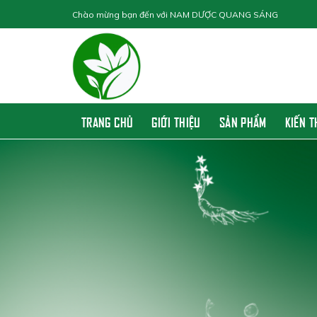
Skip
Chào mừng bạn đến với
NAM DƯỢC QUANG SÁNG
to
content
TRANG CHỦ
GIỚI THIỆU
SẢN PHẨM
KIẾN 