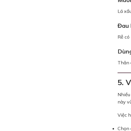
Lá xấ
Đau 
Rễ có 
Dùng
Thân d
5. 
Nhiều
này v
Việc h
Chọn đ