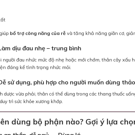
tất
giúp
bổ trợ công năng của rễ
và tăng khả năng giãn cơ, giả
 Làm dịu đau nhẹ – trung bình
i người đau nhức mức độ nhẹ hoặc mới chớm, thân cây xấu hổ 
iện đáng kể tình trạng nhức mỏi.
 Dễ sử dụng, phù hợp cho người muốn dùng thả
h dược vừa phải, thân có thể dùng trong các thang thuốc uống 
duy trì sức khỏe xương khớp.
Nên dùng bộ phận nào? Gợi ý lựa ch
 an thần, dễ ngủ → Dùng lá