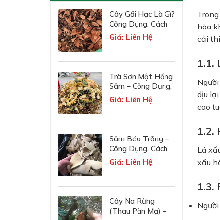
Trong 
Cây Gối Hạc Là Gì?
Công Dụng, Cách
hòa kh
Dùng, Liều Lượng
Giá: Liên Hệ
cải th
Và Lưu Ý
1.1.
Trà Sơn Mật Hồng
Người 
Sâm – Công Dụng,
dịu lạ
Giá Bán & Cách
Giá: Liên Hệ
Dùng
cao tu
1.2.
Sâm Béo Trắng –
Công Dụng, Cách
Lá xấu
Dùng & Lưu Ý Khi
xấu hổ
Giá: Liên Hệ
Sử Dụng
1.3.
Cây Na Rừng
Người
(Thau Pàn Mạ) –