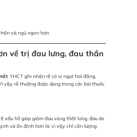
h thần và ngủ ngon hơn.
n về trị đau lưng, đau thần
nhất
. YHCT ghi nhận rễ có vị ngọt hơi đắng,
 Vì vậy, rễ thường được dùng trong các bài thuốc
ễ xấu hổ giúp giảm đau vùng thắt lưng, đau do
nh và ổn định hơn lá, vì vậy chỉ cần lượng