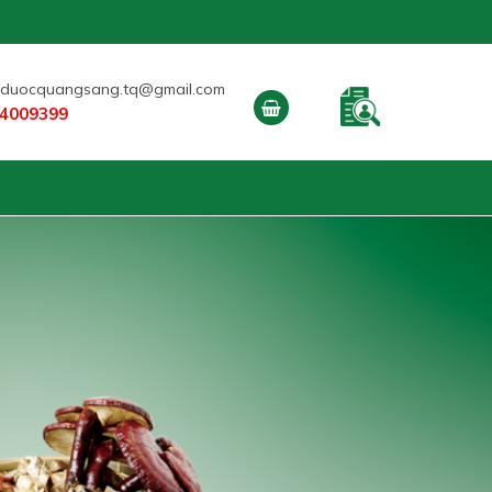
duocquangsang.tq@gmail.com
4009399