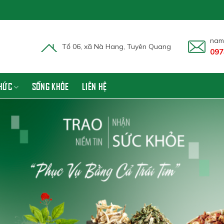
nam
Tổ 06, xã Nà Hang, Tuyên Quang
097
THỨC
SỐNG KHỎE
LIÊN HỆ