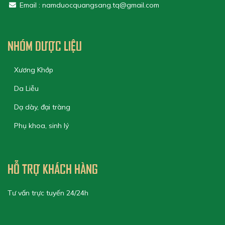
Email : namduocquangsang.tq@gmail.com
NHÓM DƯỢC LIỆU
Xương Khớp
Da Liễu
Dạ dày, đại tràng
Phụ khoa, sinh lý
HỖ TRỢ KHÁCH HÀNG
Tư vấn trực tuyến 24/24h