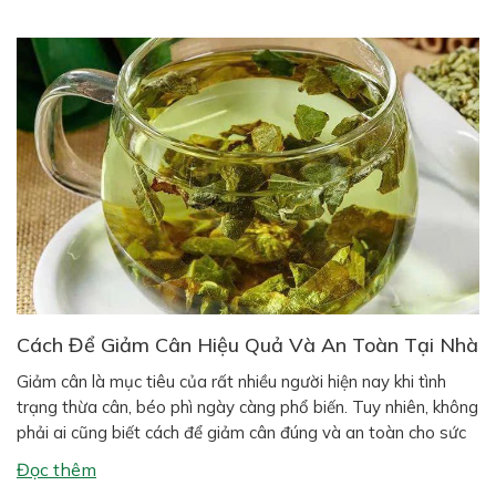
Cách Để Giảm Cân Hiệu Quả Và An Toàn Tại Nhà
Giảm cân là mục tiêu của rất nhiều người hiện nay khi tình
trạng thừa cân, béo phì ngày càng phổ biến. Tuy nhiên, không
phải ai cũng biết cách để giảm cân đúng và an toàn cho sức
khỏe. Nhiều người áp dụng các phương pháp giảm cân cấp
Đọc thêm
tốc khiến cơ thể mệt […]