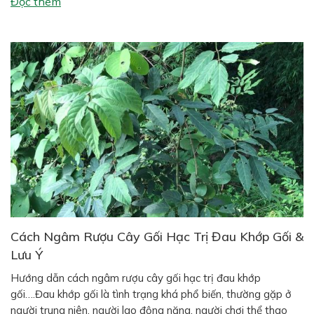
Đọc thêm
dược đặt trong nhà […]
Cách Ngâm Rượu Cây Gối Hạc Trị Đau Khớp Gối &
Lưu Ý
Hướng dẫn cách ngâm rượu cây gối hạc trị đau khớp
gối….Đau khớp gối là tình trạng khá phổ biến, thường gặp ở
người trung niên, người lao động nặng, người chơi thể thao