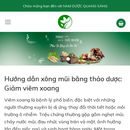
Skip
Chào mừng bạn đến với
NAM DƯỢC QUANG SÁNG
to
content
Hướng dẫn xông mũi bằng thảo dược:
Giảm viêm xoang
Viêm xoang là bệnh lý phổ biến, đặc biệt với những
người thường xuyên bị dị ứng, thay đổi thời tiết hoặc môi
trường ô nhiễm. Triệu chứng thường gặp gồm nghẹt mũi,
chảy nước mũi, đau nhức vùng trán và mặt, ảnh hưởng
lớn đến giấc ngủ và sinh hoạt hàng ngày. Một trong