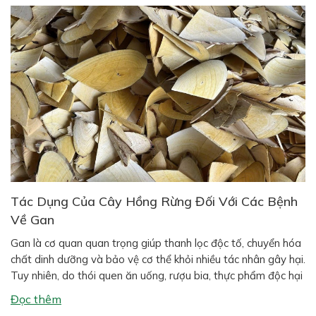
Tác Dụng Của Cây Hồng Rừng Đối Với Các Bệnh
Về Gan
Gan là cơ quan quan trọng giúp thanh lọc độc tố, chuyển hóa
chất dinh dưỡng và bảo vệ cơ thể khỏi nhiều tác nhân gây hại.
Tuy nhiên, do thói quen ăn uống, rượu bia, thực phẩm độc hại
và môi trường ô nhiễm, các bệnh về gan ngày càng phổ biến
Đọc thêm
như gan […]