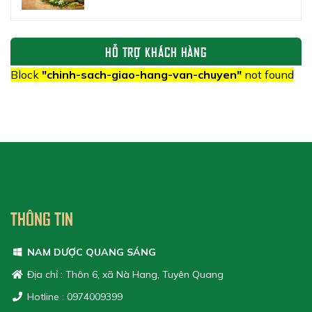
HỖ TRỢ KHÁCH HÀNG
Block
"chinh-sach-giao-hang-van-chuyen"
not found
THÔNG TIN
NAM DƯỢC QUANG SÁNG
Địa chỉ : Thôn 6, xã Nà Hang, Tuyên Quang
Hotline : 0974009399