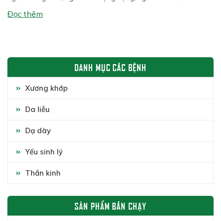
hoặc người có tiền sử thoái hóa xương khớp. Bên cạnh các
Đọc thêm
phương pháp hiện đại, nhiều người vẫn tin dùng […]
DANH MỤC CÁC BỆNH
Xương khớp
Da liễu
Dạ dày
Yếu sinh lý
Thần kinh
SẢN PHẨM BÁN CHẠY