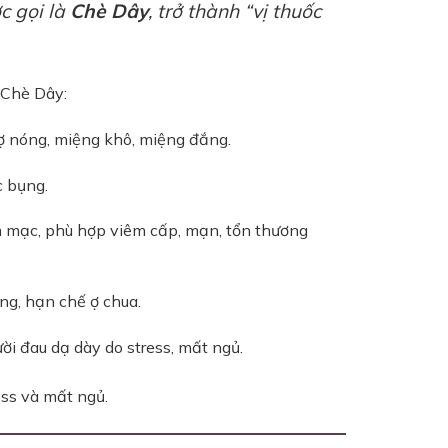
c gọi là
Chè Dây
, trở thành “vị thuốc
 Chè Dây:
 ợ nóng, miệng khô, miệng đắng.
c bụng.
iêm mạc, phù hợp viêm cấp, mạn, tổn thương
ọng, hạn chế ợ chua.
ời đau dạ dày do stress, mất ngủ.
ess và mất ngủ.