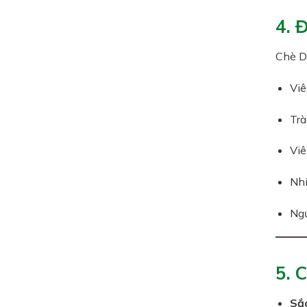
4. 
Chè D
Viê
Trà
Viê
Nhi
Ngư
5. 
Sắc