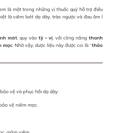
em là một trong những vị thuốc quý hỗ trợ điều
iệt là viêm loét dạ dày, trào ngược và đau âm ỉ
tính mát
, quy vào
tỳ – vị
, với công năng
thanh
êm mạc
. Nhờ vậy, dược liệu này được coi là “
thảo
 bảo vệ và phục hồi dạ dày:
 bảo vệ niêm mạc.
c, giảm viêm.