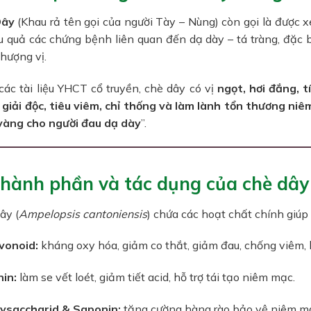
Dây
(Khau rả tên gọi của người Tày – Nùng) còn gọi là được x
ệu quả các chứng bệnh liên quan đến dạ dày – tá tràng, đặc b
hượng vị.
ác tài liệu YHCT cổ truyền, chè dây có vị
ngọt, hơi đắng, 
, giải độc, tiêu viêm, chỉ thống và làm lành tổn thương ni
vàng cho người đau dạ dày
”.
Thành phần và tác dụng của chè dây
ây (
Ampelopsis cantoniensis
) chứa các hoạt chất chính giúp
vonoid:
kháng oxy hóa, giảm co thắt, giảm đau, chống viêm,
in:
làm se vết loét, giảm tiết acid, hỗ trợ tái tạo niêm mạc.
ysaccharid & Saponin:
tăng cường hàng rào bảo vệ niêm mạ