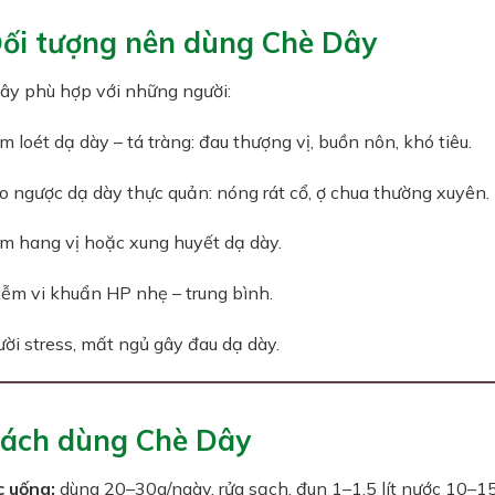
Đối tượng nên dùng Chè Dây
ây phù hợp với những người:
m loét dạ dày – tá tràng: đau thượng vị, buồn nôn, khó tiêu.
o ngược dạ dày thực quản: nóng rát cổ, ợ chua thường xuyên.
m hang vị hoặc xung huyết dạ dày.
ễm vi khuẩn HP nhẹ – trung bình.
ời stress, mất ngủ gây đau dạ dày.
Cách dùng Chè Dây
 uống:
dùng 20–30g/ngày, rửa sạch, đun 1–1,5 lít nước 10–15 