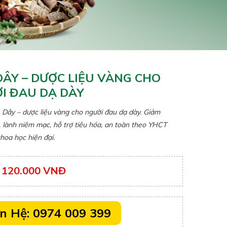
DÂY – DƯỢC LIỆU VÀNG CHO
I ĐAU DẠ DÀY
 Dây – dược liệu vàng cho người đau dạ dày. Giảm
, lành niêm mạc, hỗ trợ tiêu hóa, an toàn theo YHCT
hoa học hiện đại.
120.000 VNĐ
:
ên Hệ: 0974 009 399