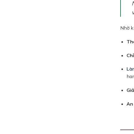
Nhờ k
Tha
Chỉ
Là
han
Giả
An 