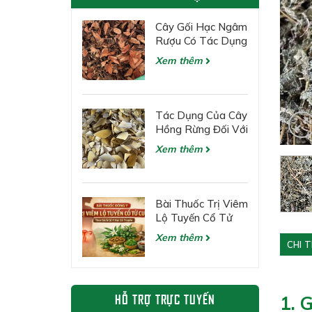
Cây Gối Hạc Ngâm
Rượu Có Tác Dụng
Gì?
Xem thêm
Tác Dụng Của Cây
Hồng Rừng Đối Với
Các Bệnh Về Gan
Xem thêm
Bài Thuốc Trị Viêm
Lộ Tuyến Cổ Tử
Cung Theo Đông Y
Xem thêm
CHI 
HỖ TRỢ TRỰC TUYẾN
1. 