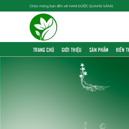
Skip
Chào mừng bạn đến với
NAM DƯỢC QUANG SÁNG
to
content
TRANG CHỦ
GIỚI THIỆU
SẢN PHẨM
KIẾN 