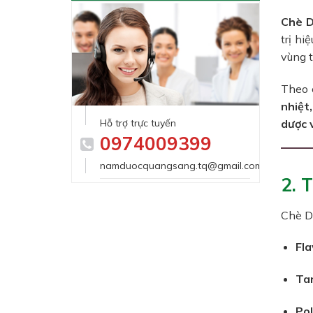
Chè 
trị hi
vùng t
Theo c
nhiệt
Hỗ trợ trực tuyến
dược 
0974009399
namduocquangsang.tq@gmail.com
2. 
Chè D
Fla
Tan
Pol