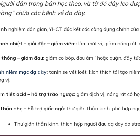
Người dân trong bản học theo, và từ đó dây leo đượ
vàng” chữa các bệnh về dạ dày.
inh nghiệm dân gian, YHCT đúc kết các công dụng chính của
nh nhiệt – giải độc – giảm viêm:
làm mát vị, giảm nóng rát,
 thống – giảm đau:
giảm co bóp, đau âm ỉ hoặc quặn, đầy tứ
nh niêm mạc dạ dày
:
tanin se vết loét, kích thích tái tạo n
g vị.
m tiết acid – hỗ trợ trào ngược:
giảm dịch vị, nóng rát cổ h
thần nhẹ – hỗ trợ giấc ngủ:
thư giãn thần kinh, phù hợp ngư
Thư giãn thần kinh, thích hợp người đau dạ dày do str