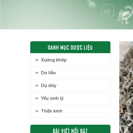
DANH MỤC DƯỢC LIỆU
Xương khớp
Da liễu
Dạ dày
Yếu sinh lý
Thần kinh
BÀI VIẾT NỔI BẬT