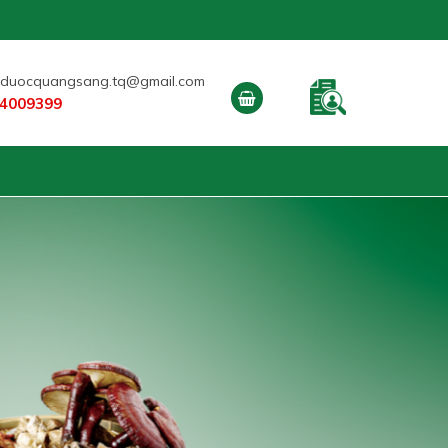
duocquangsang.tq@gmail.com
4009399