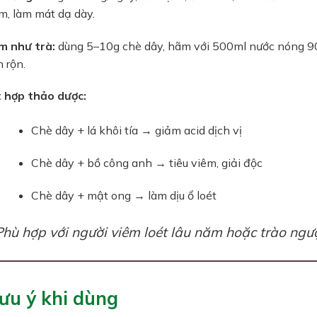
m, làm mát dạ dày.
m như trà:
dùng 5–10g chè dây, hãm với 500ml nước nóng 90–
 rộn.
 hợp thảo dược:
Chè dây + lá khôi tía → giảm acid dịch vị
Chè dây + bồ công anh → tiêu viêm, giải độc
Chè dây + mật ong → làm dịu ổ loét
Phù hợp với người viêm loét lâu năm hoặc trào ngượ
Lưu ý khi dùng