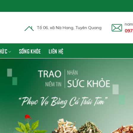
nam
Tổ 06, xã Nà Hang, Tuyên Quang
097
THỨC
SỐNG KHỎE
LIÊN HỆ