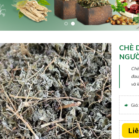
CHÈ 
NGƯỜ
Chè
đau
và k
Giá
Li