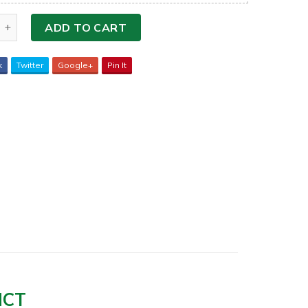
ADD TO CART
k
Twitter
Google+
Pin It
HCT