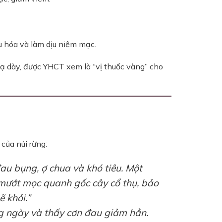
u hóa và làm dịu niêm mạc.
dạ dày, được YHCT xem là “vị thuốc vàng” cho
của núi rừng:
u bụng, ợ chua và khó tiêu. Một
h mướt mọc quanh gốc cây cổ thụ, bảo
 khỏi.”
g ngày và thấy cơn đau giảm hẳn.