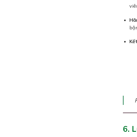
viê
Hã
bận
Kết
6. 