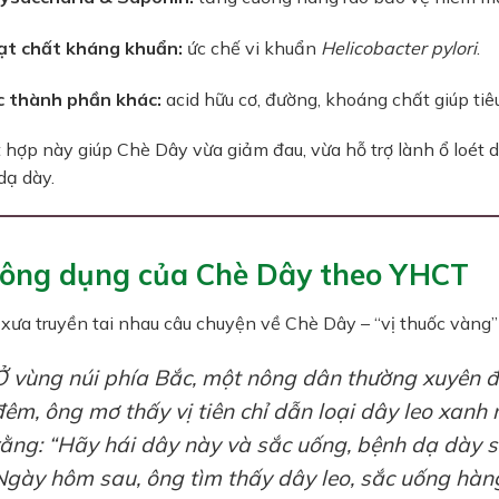
ạt chất kháng khuẩn:
ức chế vi khuẩn
Helicobacter pylori
.
c thành phần khác:
acid hữu cơ, đường, khoáng chất giúp tiê
 hợp này giúp Chè Dây vừa giảm đau, vừa hỗ trợ lành ổ loét 
dạ dày.
Công dụng của Chè Dây theo YHCT
xưa truyền tai nhau câu chuyện về Chè Dây – “vị thuốc vàng” 
Ở vùng núi phía Bắc, một nông dân thường xuyên đa
đêm, ông mơ thấy vị tiên chỉ dẫn loại dây leo xan
rằng: “Hãy hái dây này và sắc uống, bệnh dạ dày sẽ
Ngày hôm sau, ông tìm thấy dây leo, sắc uống hàn