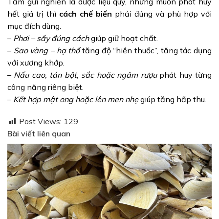
Tầm gửi nghiến là dược liệu quý, nhưng muốn phát huy
hết giá trị thì
cách chế biến
phải đúng và phù hợp với
mục đích dùng.
–
Phơi – sấy đúng cách
giúp giữ hoạt chất.
–
Sao vàng – hạ thổ
tăng độ “hiền thuốc”, tăng tác dụng
với xương khớp.
–
Nấu cao, tán bột, sắc hoặc ngâm rượu
phát huy từng
công năng riêng biệt.
–
Kết hợp mật ong hoặc lên men nhẹ
giúp tăng hấp thu.
Post Views:
129
Bài viết liên quan