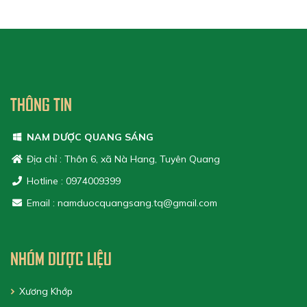
THÔNG TIN
NAM DƯỢC QUANG SÁNG
Địa chỉ : Thôn 6, xã Nà Hang, Tuyên Quang
Hotline : 0974009399
Email : namduocquangsang.tq@gmail.com
NHÓM DƯỢC LIỆU
Xương Khớp