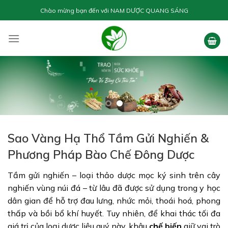
Skip
Chào mừng bạn đến với
NAM DƯỢC QUANG SÁNG
to
content
Sao Vàng Hạ Thổ Tầm Gửi Nghiến &
Phương Pháp Bào Chế Đông Dược
Tầm gửi nghiến – loại thảo dược mọc ký sinh trên cây
nghiến vùng núi đá – từ lâu đã được sử dụng trong y học
dân gian để hỗ trợ đau lưng, nhức mỏi, thoái hoá, phong
thấp và bồi bổ khí huyết. Tuy nhiên, để khai thác tối đa
giá trị của loại dược liệu quý này, khâu
chế biến
giữ vai trò