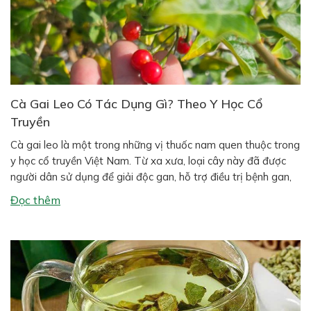
Cà Gai Leo Có Tác Dụng Gì? Theo Y Học Cổ
Truyền
Cà gai leo là một trong những vị thuốc nam quen thuộc trong
y học cổ truyền Việt Nam. Từ xa xưa, loại cây này đã được
người dân sử dụng để giải độc gan, hỗ trợ điều trị bệnh gan,
giảm đau nhức xương khớp và tăng cường sức khỏe. Ngày
Đọc thêm
nay, nhiều nghiên […]