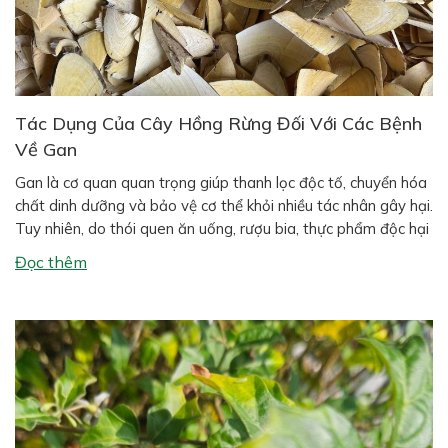
Tác Dụng Của Cây Hồng Rừng Đối Với Các Bệnh
Về Gan
Gan là cơ quan quan trọng giúp thanh lọc độc tố, chuyển hóa
chất dinh dưỡng và bảo vệ cơ thể khỏi nhiều tác nhân gây hại.
Tuy nhiên, do thói quen ăn uống, rượu bia, thực phẩm độc hại
và môi trường ô nhiễm, các bệnh về gan ngày càng phổ biến
Đọc thêm
như gan […]