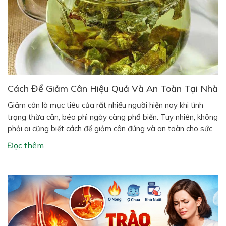
Cách Để Giảm Cân Hiệu Quả Và An Toàn Tại Nhà
Giảm cân là mục tiêu của rất nhiều người hiện nay khi tình
trạng thừa cân, béo phì ngày càng phổ biến. Tuy nhiên, không
phải ai cũng biết cách để giảm cân đúng và an toàn cho sức
khỏe. Nhiều người áp dụng các phương pháp giảm cân cấp
Đọc thêm
tốc khiến cơ thể mệt […]