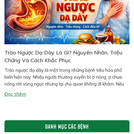
Trào Ngược Dạ Dày Là Gì? Nguyên Nhân, Triệu
Chứng Và Cách Khắc Phục
Trào ngược dạ dày là một trong những bệnh tiêu hóa phổ
biến hiện nay. Nhiều người thường xuyên bị ợ nóng, ợ chua,
nóng rát vùng ngực nhưng lại chủ quan không đi khám. Nếu
kéo dài, tình trạng này có thể gây viêm thực quản, loét dạ
Đọc thêm
dày và ảnh hưởng nghiêm trọng […]
DANH MỤC CÁC BỆNH