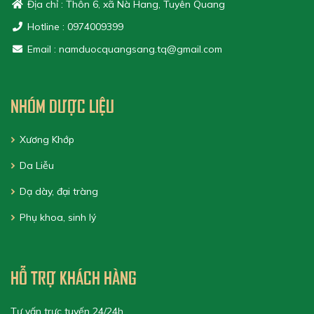
Địa chỉ : Thôn 6, xã Nà Hang, Tuyên Quang
Hotline : 0974009399
Email : namduocquangsang.tq@gmail.com
NHÓM DƯỢC LIỆU
Xương Khớp
Da Liễu
Dạ dày, đại tràng
Phụ khoa, sinh lý
HỖ TRỢ KHÁCH HÀNG
Tư vấn trực tuyến 24/24h