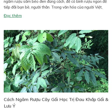
ngâm rượu sâm béo đen đúng cách, để có bình rượu ngon để
tiếp đãi bạn bè, người thân. Trong văn hóa của người Việt,
đặc biệt ở vùng quê và miền núi, một bình rượu ngâm thảo
Đọc thêm
dược đặt trong nhà […]
Cách Ngâm Rượu Cây Gối Hạc Trị Đau Khớp Gối &
Lưu Ý