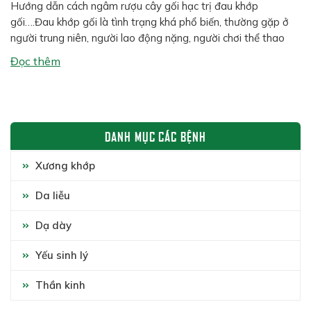
Hướng dẫn cách ngâm rượu cây gối hạc trị đau khớp
gối….Đau khớp gối là tình trạng khá phổ biến, thường gặp ở
người trung niên, người lao động nặng, người chơi thể thao
hoặc người có tiền sử thoái hóa xương khớp. Bên cạnh các
Đọc thêm
phương pháp hiện đại, nhiều người vẫn tin dùng […]
DANH MỤC CÁC BỆNH
Xương khớp
Da liễu
Dạ dày
Yếu sinh lý
Thần kinh