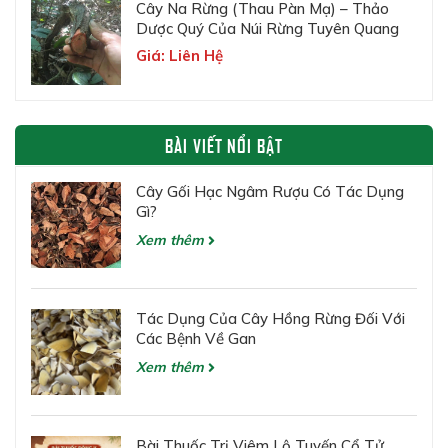
Cây Na Rừng (Thau Pàn Mạ) – Thảo
Dược Quý Của Núi Rừng Tuyên Quang
Giá: Liên Hệ
BÀI VIẾT NỔI BẬT
Cây Gối Hạc Ngâm Rượu Có Tác Dụng
Gì?
Xem thêm
Tác Dụng Của Cây Hồng Rừng Đối Với
Các Bệnh Về Gan
Xem thêm
Bài Thuốc Trị Viêm Lộ Tuyến Cổ Tử