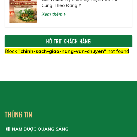
Cung Theo Đông Y
Xem thêm
HỖ TRỢ KHÁCH HÀNG
Block
"chinh-sach-giao-hang-van-chuyen"
not found
THÔNG TIN
NAM DƯỢC QUANG SÁNG