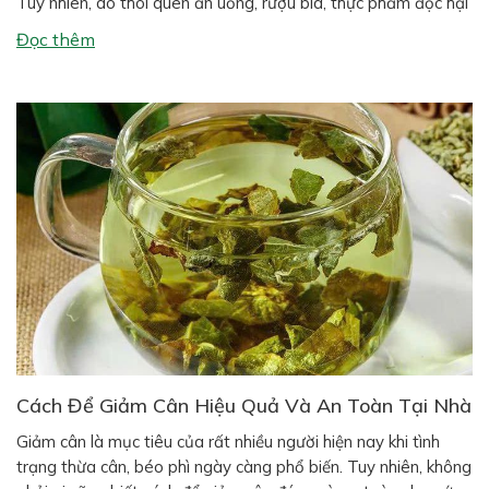
Tuy nhiên, do thói quen ăn uống, rượu bia, thực phẩm độc hại
và môi trường ô nhiễm, các bệnh về gan ngày càng phổ biến
Đọc thêm
như gan […]
Cách Để Giảm Cân Hiệu Quả Và An Toàn Tại Nhà
Giảm cân là mục tiêu của rất nhiều người hiện nay khi tình
trạng thừa cân, béo phì ngày càng phổ biến. Tuy nhiên, không