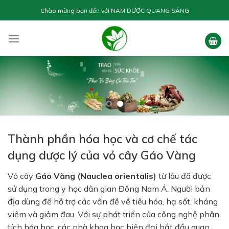
Skip
Chào mừng bạn đến với
NAM DƯỢC QUANG SÁNG
to
content
Thành phần hóa học và cơ chế tác
dụng dược lý của vỏ cây Gáo Vàng
Vỏ cây
Gáo Vàng (Nauclea orientalis)
từ lâu đã được
sử dụng trong y học dân gian Đông Nam Á. Người bản
địa dùng để hỗ trợ các vấn đề về tiêu hóa, hạ sốt, kháng
viêm và giảm đau. Với sự phát triển của công nghệ phân
tích hóa học, các nhà khoa học hiện đại bắt đầu quan