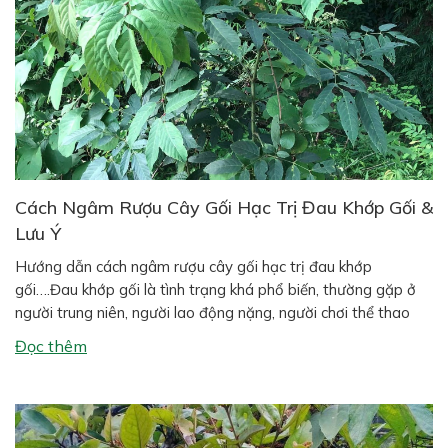
Cách Ngâm Rượu Cây Gối Hạc Trị Đau Khớp Gối &
Lưu Ý
Hướng dẫn cách ngâm rượu cây gối hạc trị đau khớp
gối….Đau khớp gối là tình trạng khá phổ biến, thường gặp ở
người trung niên, người lao động nặng, người chơi thể thao
hoặc người có tiền sử thoái hóa xương khớp. Bên cạnh các
Đọc thêm
phương pháp hiện đại, nhiều người vẫn tin dùng […]