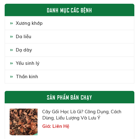
DANH MỤC CÁC BỆNH
Xương khớp
Da liễu
Dạ dày
Yếu sinh lý
Thần kinh
SẢN PHẨM BÁN CHẠY
Cây Gối Hạc Là Gì? Công Dụng, Cách
Dùng, Liều Lượng Và Lưu Ý
Giá: Liên Hệ