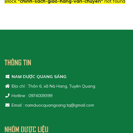
Block
"chinh-sach-giao-hang-van-chuyen"
not found
THÔNG TIN
NAM DƯỢC QUANG SÁNG
Địa chỉ : Thôn 6, xã Nà Hang, Tuyên Quang
Hotline : 0974009399
Email : namduocquangsang.tq@gmail.com
NHÓM DƯỢC LIỆU