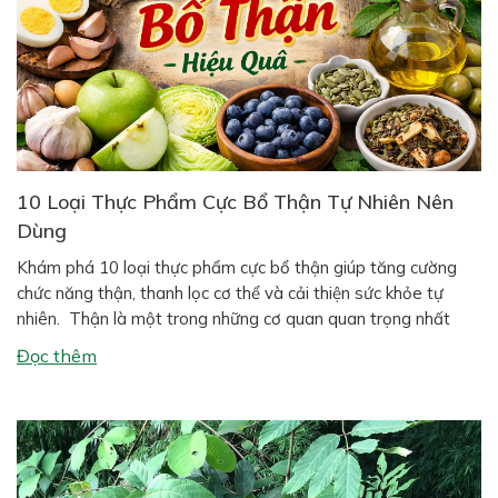
10 Loại Thực Phẩm Cực Bổ Thận Tự Nhiên Nên
Dùng
Khám phá 10 loại thực phẩm cực bổ thận giúp tăng cường
chức năng thận, thanh lọc cơ thể và cải thiện sức khỏe tự
nhiên. Thận là một trong những cơ quan quan trọng nhất
trong cơ thể con người. Hai quả thận có nhiệm vụ lọc máu,
Đọc thêm
đào thải độc tố, cân bằng […]