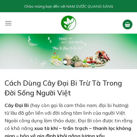
Skip
Chào mừng bạn đến với
NAM DƯỢC QUANG SÁNG
to
content
Cách Dùng Cây Đại Bi Trừ Tà Trong
Đời Sống Người Việt
Cây Đại Bi
(hay còn gọi là cam thảo nam, đại bi hương)
từ lâu đã gắn liền với đời sống tâm linh của người Việt.
Ngoài công dụng làm thảo dược, Đại Bi còn được tin rằng
có khả năng
xua tà khí – trấn trạch – thanh lọc không
gian – bảo vệ gia đình khỏi năng lượng xấu
.