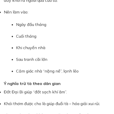
đẩy khói ra ngoài qua cửa sổ.
Nên làm vào:
Ngày đầu tháng
Cuối tháng
Khi chuyển nhà
Sau tranh cãi lớn
Cảm giác nhà “nặng nề”, lạnh lẽo
Ý nghĩa trừ tà theo dân gian
Đốt Đại Bi giúp “đốt sạch khí âm”.
Khói thơm được cho là giúp đuổi tà – hóa giải xui rủi.