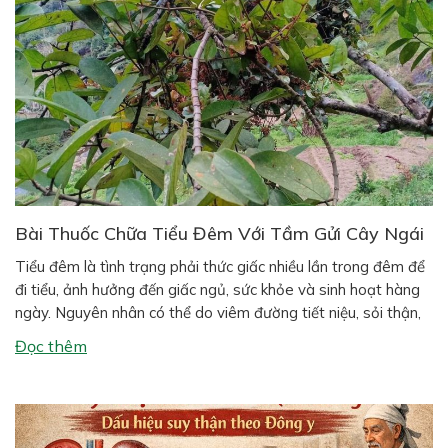
Bài Thuốc Chữa Tiểu Đêm Với Tầm Gửi Cây Ngái
Tiểu đêm là tình trạng phải thức giấc nhiều lần trong đêm để
đi tiểu, ảnh hưởng đến giấc ngủ, sức khỏe và sinh hoạt hàng
ngày. Nguyên nhân có thể do viêm đường tiết niệu, sỏi thận,
suy thận, phì đại tiền liệt tuyến (ở nam giới), hoặc thói quen
Đọc thêm
sinh hoạt như uống […]