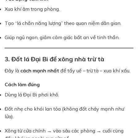
Xua khí âm trong phòng.
Tạo “lá chắn năng lượng” theo quan niệm dân gian.
Giúp ngủ ngon, giảm cảm giác bất an về tinh thần.
3. Đốt lá Đại Bi để xông nhà trừ tà
Đây là
cách mạnh nhất
để tẩy uế – trừ tà – xua khí xấu.
Cách làm đúng
Dùng lá Đại Bi phơi khô.
Đốt nhẹ cho khói lan tỏa (không đốt cháy mạnh như
lửa).
Xông từ cửa chính → vào sâu các phòng → cuối cùng