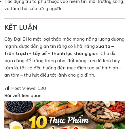
Tác dụng trừ tà phụ thuộc vào niềm tin, môi trường sống,
và tâm thái của từng người.
KẾT LUẬN
Cây Đại Bi là một loại thảo mộc mang năng lượng dương
mạnh, được dân gian tin rằng có khả năng
xua tà –
trấn trạch – tẩy uế – thanh lọc không gian
. Cho dù
bạn dùng để trồng trong nhà, đốt xông, treo lá khô hay
tắm lá, tất cả đều hướng đến mục đích tạo sự bình an –
an tâm – thu hút điều tốt lành cho gia đình.
Post Views:
130
Bài viết liên quan