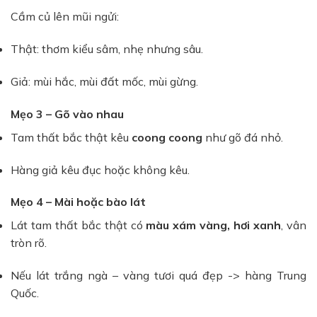
Cầm củ lên mũi ngửi:
Thật: thơm kiểu sâm, nhẹ nhưng sâu.
Giả: mùi hắc, mùi đất mốc, mùi gừng.
Mẹo 3 – Gõ vào nhau
Tam thất bắc thật kêu
coong coong
như gõ đá nhỏ.
Hàng giả kêu đục hoặc không kêu.
Mẹo 4 – Mài hoặc bào lát
Lát tam thất bắc thật có
màu xám vàng, hơi xanh
, vân
tròn rõ.
Nếu lát trắng ngà – vàng tươi quá đẹp -> hàng Trung
Quốc.