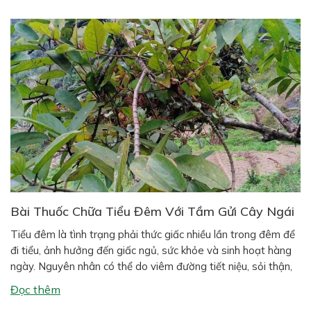
Bài Thuốc Chữa Tiểu Đêm Với Tầm Gửi Cây Ngái
Tiểu đêm là tình trạng phải thức giấc nhiều lần trong đêm để
đi tiểu, ảnh hưởng đến giấc ngủ, sức khỏe và sinh hoạt hàng
ngày. Nguyên nhân có thể do viêm đường tiết niệu, sỏi thận,
suy thận, phì đại tiền liệt tuyến (ở nam giới), hoặc thói quen
Đọc thêm
sinh hoạt như uống […]