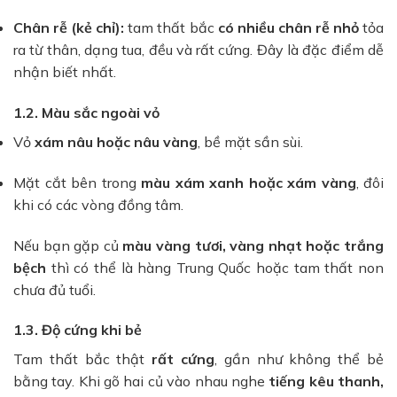
Chân rễ (kẻ chỉ):
tam thất bắc
có nhiều chân rễ nhỏ
tỏa
ra từ thân, dạng tua, đều và rất cứng. Đây là đặc điểm dễ
nhận biết nhất.
1.2. Màu sắc ngoài vỏ
Vỏ
xám nâu hoặc nâu vàng
, bề mặt sần sùi.
Mặt cắt bên trong
màu xám xanh hoặc xám vàng
, đôi
khi có các vòng đồng tâm.
Nếu bạn gặp củ
màu vàng tươi, vàng nhạt hoặc trắng
bệch
thì có thể là hàng Trung Quốc hoặc tam thất non
chưa đủ tuổi.
1.3. Độ cứng khi bẻ
Tam thất bắc thật
rất cứng
, gần như không thể bẻ
bằng tay. Khi gõ hai củ vào nhau nghe
tiếng kêu thanh,