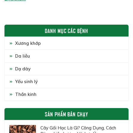
hai công đoạn chính: […]
DANH MỤC CÁC BỆNH
Xương khớp
Da liễu
Dạ dày
Yếu sinh lý
Thần kinh
SẢN PHẨM BÁN CHẠY
Cây Gối Hạc Là Gì? Công Dụng, Cách