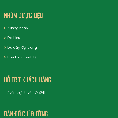
NHÓM DƯỢC LIỆU
Xương Khớp
Da Liễu
Dạ dày, đại tràng
Phụ khoa, sinh lý
HỖ TRỢ KHÁCH HÀNG
Tư vấn trực tuyến 24/24h
BẢN ĐỒ CHỈ ĐƯỜNG