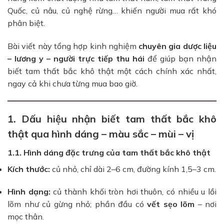
Quốc, củ nâu, củ nghệ rừng… khiến người mua rất khó
phân biệt.
Bài viết này tổng hợp kinh nghiệm
chuyên gia dược liệu
– lương y – người trực tiếp thu hái
để giúp bạn nhận
biết tam thất bắc khô thật một cách chính xác nhất,
ngay cả khi chưa từng mua bao giờ.
1. Dấu hiệu nhận biết tam thất bắc khô
thật qua hình dáng – màu sắc – mùi – vị
1.1. Hình dáng đặc trưng của tam thất bắc khô thật
Kích thước:
củ nhỏ, chỉ dài 2–6 cm, đường kính 1,5–3 cm.
Hình dạng:
củ thành khối tròn hơi thuôn, có nhiều u lồi
lõm như củ gừng nhỏ; phần đầu có
vết sẹo lõm
– nơi
mọc thân.