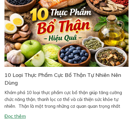
10 Loại Thực Phẩm Cực Bổ Thận Tự Nhiên Nên
Dùng
Khám phá 10 loại thực phẩm cực bổ thận giúp tăng cường
chức năng thận, thanh lọc cơ thể và cải thiện sức khỏe tự
nhiên. Thận là một trong những cơ quan quan trọng nhất
trong cơ thể con người. Hai quả thận có nhiệm vụ lọc máu,
Đọc thêm
đào thải độc tố, cân bằng […]