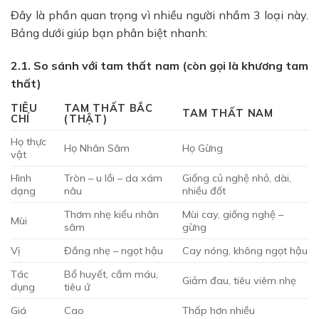
Đây là phần quan trọng vì nhiều người nhầm 3 loại này.
Bảng dưới giúp bạn phân biệt nhanh:
2.1. So sánh với tam thất nam (còn gọi là khương tam
thất)
TIÊU
TAM THẤT BẮC
TAM THẤT NAM
CHÍ
(THẬT)
Họ thực
Họ Nhân Sâm
Họ Gừng
vật
Hình
Tròn – u lồi – da xám
Giống củ nghệ nhỏ, dài,
dạng
nâu
nhiều đốt
Thơm nhẹ kiểu nhân
Mùi cay, giống nghệ –
Mùi
sâm
gừng
Vị
Đắng nhẹ – ngọt hậu
Cay nóng, không ngọt hậu
Tác
Bổ huyết, cầm máu,
Giảm đau, tiêu viêm nhẹ
dụng
tiêu ứ
Giá
Cao
Thấp hơn nhiều