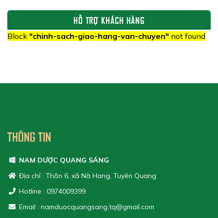
HỖ TRỢ KHÁCH HÀNG
Block
"chinh-sach-giao-hang-van-chuyen"
not found
THÔNG TIN
NAM DƯỢC QUANG SÁNG
Địa chỉ : Thôn 6, xã Nà Hang, Tuyên Quang
Hotline : 0974009399
Email : namduocquangsang.tq@gmail.com