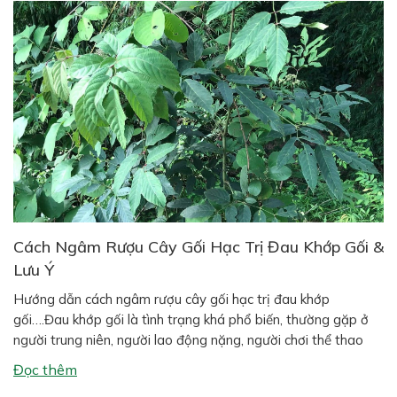
Cách Ngâm Rượu Cây Gối Hạc Trị Đau Khớp Gối &
Lưu Ý
Hướng dẫn cách ngâm rượu cây gối hạc trị đau khớp
gối….Đau khớp gối là tình trạng khá phổ biến, thường gặp ở
người trung niên, người lao động nặng, người chơi thể thao
hoặc người có tiền sử thoái hóa xương khớp. Bên cạnh các
Đọc thêm
phương pháp hiện đại, nhiều người vẫn tin dùng […]