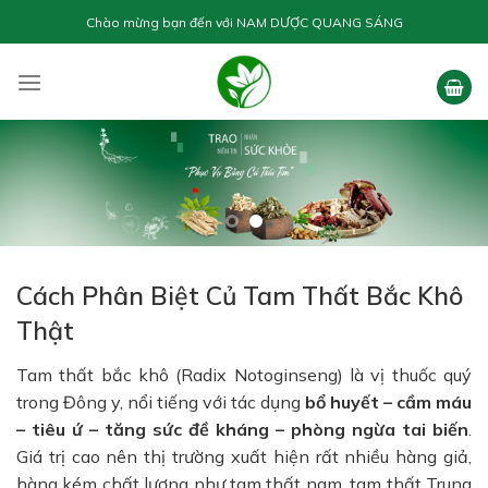
Skip
Chào mừng bạn đến với
NAM DƯỢC QUANG SÁNG
to
content
Cách Phân Biệt Củ Tam Thất Bắc Khô
Thật
Tam thất bắc khô (Radix Notoginseng) là vị thuốc quý
trong Đông y, nổi tiếng với tác dụng
bổ huyết – cầm máu
– tiêu ứ – tăng sức đề kháng – phòng ngừa tai biến
.
Giá trị cao nên thị trường xuất hiện rất nhiều hàng giả,
hàng kém chất lượng như tam thất nam, tam thất Trung