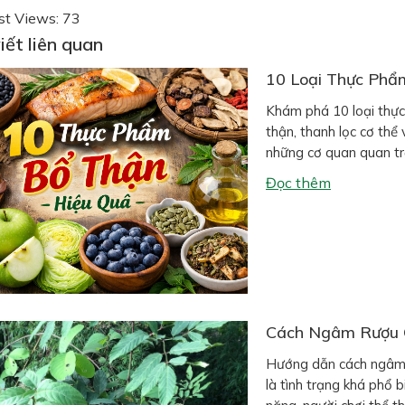
st Views:
73
iết liên quan
10 Loại Thực Phẩ
Khám phá 10 loại thực
thận, thanh lọc cơ thể
những cơ quan quan tr
nhiệm vụ lọc máu, đào 
Đọc thêm
Cách Ngâm Rượu C
Hướng dẫn cách ngâm r
là tình trạng khá phổ 