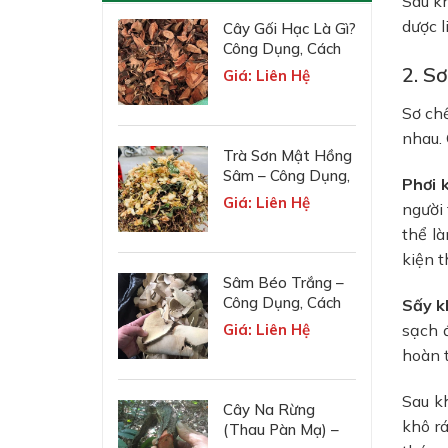
Sau kh
dược l
Cây Gối Hạc Là Gì?
Công Dụng, Cách
Dùng, Liều Lượng
2. S
Giá: Liên Hệ
Và Lưu Ý
Sơ ch
nhau.
Trà Sơn Mật Hồng
Sâm – Công Dụng,
Phơi 
Giá Bán & Cách
Giá: Liên Hệ
người 
Dùng
thể là
kiện t
Sâm Béo Trắng –
Công Dụng, Cách
Sấy k
Dùng & Lưu Ý Khi
sạch 
Giá: Liên Hệ
Sử Dụng
hoàn t
Sau kh
Cây Na Rừng
khô rá
(Thau Pàn Mạ) –