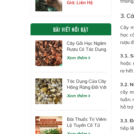
Thảo Dược Quý
tháng
Giá: Liên Hệ
Của Núi Rừng
Tuyên Quang
3. C
Cây mu
BÀI VIẾT NỔI BẬT
học c
rượu đ
Cây Gối Hạc Ngâm
Rượu Có Tác Dụng
Gì?
3.1. 
Xem thêm
hoặc n
ra hết
Tác Dụng Của Cây
3.2. 
Hồng Rừng Đối Với
cây m
Các Bệnh Về Gan
Xem thêm
tuần,
hỗ trợ
Bài Thuốc Trị Viêm
3.3. 
Lộ Tuyến Cổ Tử
tiếp l
Cung Theo Đông Y
Xem thêm