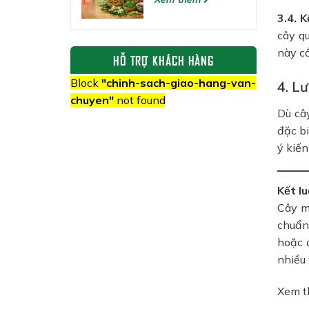
3.4. K
cây qu
này c
HỖ TRỢ KHÁCH HÀNG
Block
"chinh-sach-giao-hang-van-
4. Lư
chuyen"
not found
Dù cây
đặc b
ý kiến
Kết lu
Cây mu
chuẩn
hoặc đ
nhiều 
Xem 