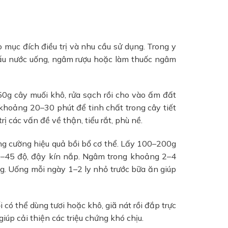
 mục đích điều trị và nhu cầu sử dụng. Trong y
nấu nước uống, ngâm rượu hoặc làm thuốc ngâm
0g cây muối khô, rửa sạch rồi cho vào ấm đất
n khoảng 20–30 phút để tinh chất trong cây tiết
rị các vấn đề về thận, tiểu rắt, phù nề.
ng cường hiệu quả bồi bổ cơ thể. Lấy 100–200g
40–45 độ, đậy kín nắp. Ngâm trong khoảng 2–4
g. Uống mỗi ngày 1–2 ly nhỏ trước bữa ăn giúp
 có thể dùng tươi hoặc khô, giã nát rồi đắp trực
iúp cải thiện các triệu chứng khó chịu.