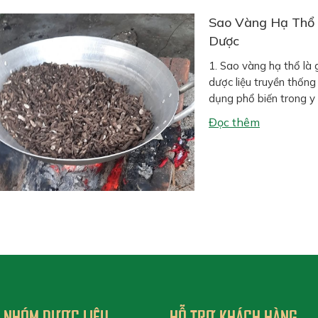
Sao Vàng Hạ Thổ 
Dược
1. Sao vàng hạ thổ là
dược liệu truyền thống
dụng phổ biến trong y
Phương pháp này bao 
Đọc thêm
NHÓM DƯỢC LIỆU
HỖ TRỢ KHÁCH HÀNG