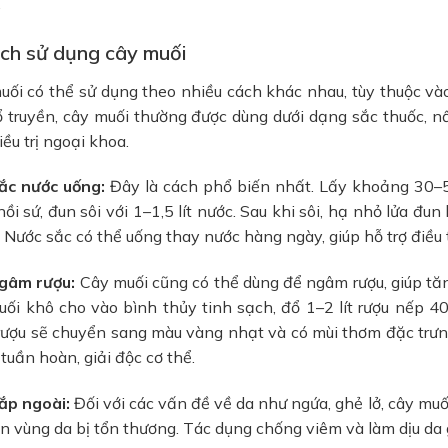
.
ách sử dụng cây muối
ối có thể sử dụng theo nhiều cách khác nhau, tùy thuộc vào
ổ truyền, cây muối thường được dùng dưới dạng sắc thuốc, 
iều trị ngoại khoa.
Sắc nước uống:
Đây là cách phổ biến nhất. Lấy khoảng 30–5
ồi sứ, đun sôi với 1–1,5 lít nước. Sau khi sôi, hạ nhỏ lửa đu
. Nước sắc có thể uống thay nước hàng ngày, giúp hỗ trợ điều t
Ngâm rượu:
Cây muối cũng có thể dùng để ngâm rượu, giúp tă
uối khô cho vào bình thủy tinh sạch, đổ 1–2 lít rượu nếp 
 rượu sẽ chuyển sang màu vàng nhạt và có mùi thơm đặc trưn
 tuần hoàn, giải độc cơ thể.
Đắp ngoài:
Đối với các vấn đề về da như ngứa, ghẻ lở, cây muối
ên vùng da bị tổn thương. Tác dụng chống viêm và làm dịu da g