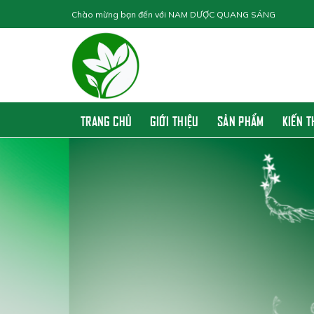
Skip
Chào mừng bạn đến với
NAM DƯỢC QUANG SÁNG
to
content
TRANG CHỦ
GIỚI THIỆU
SẢN PHẨM
KIẾN 