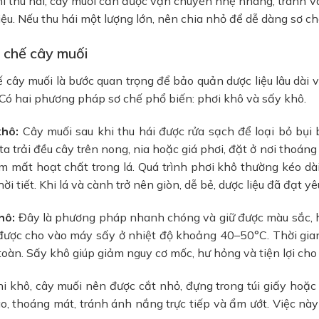
i thu hái, cây muối cần được vận chuyển nhẹ nhàng, tránh va đ
iệu. Nếu thu hái một lượng lớn, nên chia nhỏ để dễ dàng sơ c
ơ chế cây muối
ế cây muối là bước quan trọng để bảo quản dược liệu lâu dài
 Có hai phương pháp sơ chế phổ biến: phơi khô và sấy khô.
khô:
Cây muối sau khi thu hái được rửa sạch để loại bỏ bụi 
ta trải đều cây trên nong, nia hoặc giá phơi, đặt ở nơi thoáng
m mất hoạt chất trong lá. Quá trình phơi khô thường kéo dà
hời tiết. Khi lá và cành trở nên giòn, dễ bẻ, dược liệu đã đạt yê
hô:
Đây là phương pháp nhanh chóng và giữ được màu sắc, hư
được cho vào máy sấy ở nhiệt độ khoảng 40–50°C. Thời gian
oàn. Sấy khô giúp giảm nguy cơ mốc, hư hỏng và tiện lợi cho 
i khô, cây muối nên được cắt nhỏ, đựng trong túi giấy hoặc
o, thoáng mát, tránh ánh nắng trực tiếp và ẩm ướt. Việc này