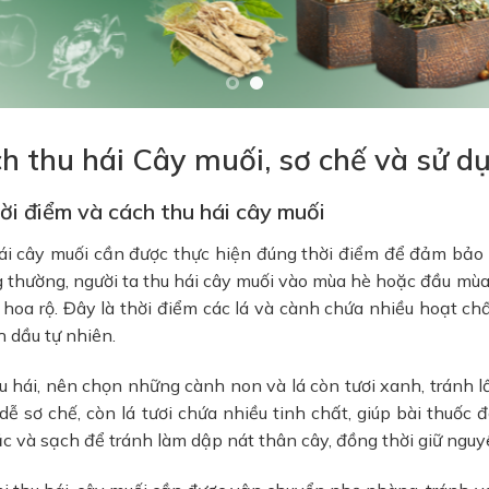
h thu hái Cây muối, sơ chế và sử d
hời điểm và cách thu hái cây muối
ái cây muối cần được thực hiện đúng thời điểm để đảm bảo 
thường, người ta thu hái cây muối vào mùa hè hoặc đầu mùa t
 hoa rộ. Đây là thời điểm các lá và cành chứa nhiều hoạt chấ
h dầu tự nhiên.
u hái, nên chọn những cành non và lá còn tươi xanh, tránh l
ễ sơ chế, còn lá tươi chứa nhiều tinh chất, giúp bài thuốc 
c và sạch để tránh làm dập nát thân cây, đồng thời giữ nguy