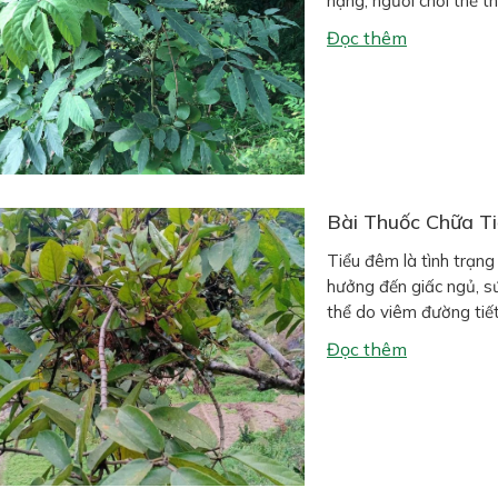
nặng, người chơi thể t
Bên cạnh các phương ph
Đọc thêm
Bài Thuốc Chữa T
Tiểu đêm là tình trạng 
hưởng đến giấc ngủ, s
thể do viêm đường tiết n
nam giới), hoặc thói q
Đọc thêm