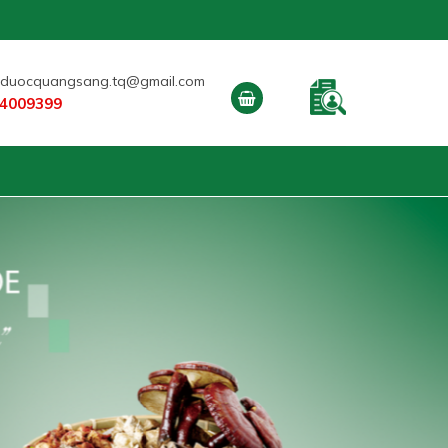
duocquangsang.tq@gmail.com
4009399