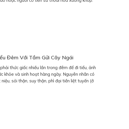
hao hoặc người có tiền sử thoái hóa xương khớp.
áp hiện đại, nhiều người vẫn tin dùng […]
iểu Đêm Với Tầm Gửi Cây Ngái
phải thức giấc nhiều lần trong đêm để đi tiểu, ảnh
ức khỏe và sinh hoạt hàng ngày. Nguyên nhân có
iệu, sỏi thận, suy thận, phì đại tiền liệt tuyến (ở
uen sinh hoạt như uống […]