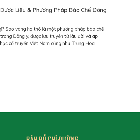
Dược Liệu & Phương Pháp Bào Chế Đông
 gì? Sao vàng hạ thổ là một phương pháp bào chế
 trong Đông y, được lưu truyền từ lâu đời và áp
 học cổ truyền Việt Nam cũng như Trung Hoa.
gồm hai công đoạn chính: […]
BẢN ĐỒ CHỈ ĐƯỜNG