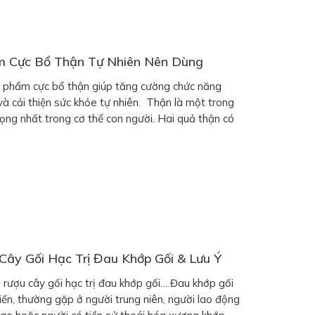
m Cực Bổ Thận Tự Nhiên Nên Dùng
 phẩm cực bổ thận giúp tăng cường chức năng
 và cải thiện sức khỏe tự nhiên. Thận là một trong
ọng nhất trong cơ thể con người. Hai quả thận có
thải độc tố, cân bằng […]
ây Gối Hạc Trị Đau Khớp Gối & Lưu Ý
ượu cây gối hạc trị đau khớp gối….Đau khớp gối
biến, thường gặp ở người trung niên, người lao động