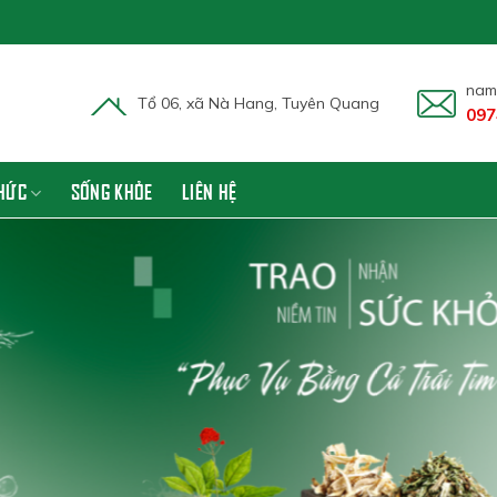
nam
Tổ 06, xã Nà Hang, Tuyên Quang
097
THỨC
SỐNG KHỎE
LIÊN HỆ