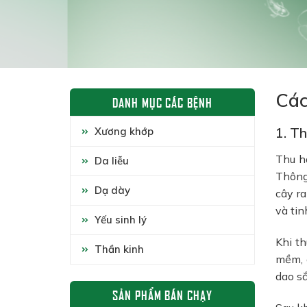
Các
DANH MỤC CÁC BỆNH
1. T
Xương khớp
Thu h
Da liễu
Thông 
Dạ dày
cây ra
và tin
Yếu sinh lý
Khi th
Thần kinh
mềm, d
dao sắ
SẢN PHẨM BÁN CHẠY