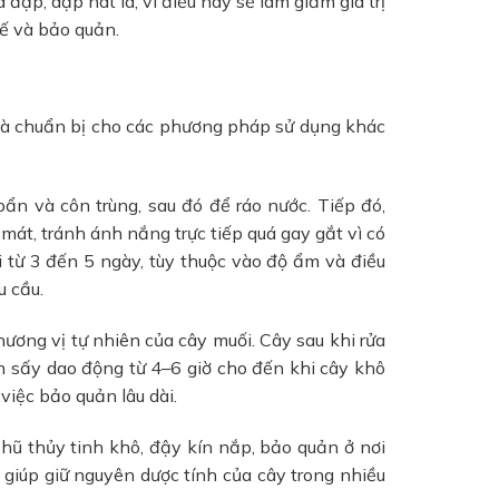
ập, dập nát lá, vì điều này sẽ làm giảm giá trị
hế và bảo quản.
 và chuẩn bị cho các phương pháp sử dụng khác
bẩn và côn trùng, sau đó để ráo nước. Tiếp đó,
 mát, tránh ánh nắng trực tiếp quá gay gắt vì có
i từ 3 đến 5 ngày, tùy thuộc vào độ ẩm và điều
u cầu.
ơng vị tự nhiên của cây muối. Cây sau khi rửa
 sấy dao động từ 4–6 giờ cho đến khi cây khô
việc bảo quản lâu dài.
 hũ thủy tinh khô, đậy kín nắp, bảo quản ở nơi
 giúp giữ nguyên dược tính của cây trong nhiều