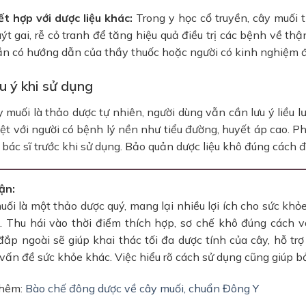
ết hợp với dược liệu khác:
Trong y học cổ truyền, cây muối 
ýt gai, rễ cỏ tranh để tăng hiệu quả điều trị các bệnh về thậ
ần có hướng dẫn của thầy thuốc hoặc người có kinh nghiệm 
u ý khi sử dụng
 muối là thảo dược tự nhiên, người dùng vẫn cần lưu ý liều 
iệt với người có bệnh lý nền như tiểu đường, huyết áp cao. 
 bác sĩ trước khi sử dụng. Bảo quản dược liệu khô đúng cách 
ận:
ối là một thảo dược quý, mang lại nhiều lợi ích cho sức khỏ
. Thu hái vào thời điểm thích hợp, sơ chế khô đúng cách 
ắp ngoài sẽ giúp khai thác tối đa dược tính của cây, hỗ trợ 
vấn đề sức khỏe khác. Việc hiểu rõ cách sử dụng cũng giúp bảo
thêm:
Bào chế đông dược về cây muối, chuẩn Đông Y