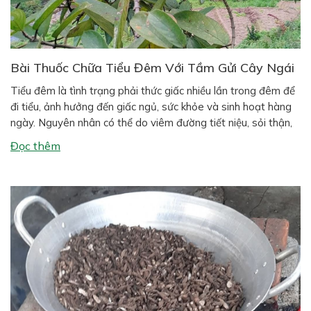
Bài Thuốc Chữa Tiểu Đêm Với Tầm Gửi Cây Ngái
Tiểu đêm là tình trạng phải thức giấc nhiều lần trong đêm để
đi tiểu, ảnh hưởng đến giấc ngủ, sức khỏe và sinh hoạt hàng
ngày. Nguyên nhân có thể do viêm đường tiết niệu, sỏi thận,
suy thận, phì đại tiền liệt tuyến (ở nam giới), hoặc thói quen
Đọc thêm
sinh hoạt như uống […]