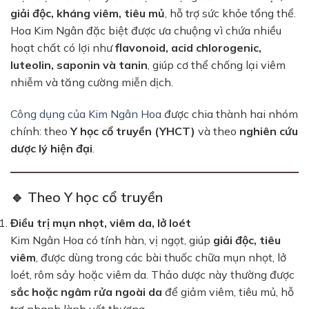
giải độc, kháng viêm, tiêu mủ
, hỗ trợ sức khỏe tổng thể.
Hoa Kim Ngân đặc biệt được ưa chuộng vì chứa nhiều
hoạt chất có lợi như
flavonoid, acid chlorogenic,
luteolin, saponin và tanin
, giúp cơ thể chống lại viêm
nhiễm và tăng cường miễn dịch.
Công dụng của Kim Ngân Hoa
được chia thành hai nhóm
chính: theo
Y học cổ truyền (YHCT)
và theo
nghiên cứu
dược lý hiện đại
.
🔹 Theo Y học cổ truyền
Điều trị mụn nhọt, viêm da, lở loét
Kim Ngân Hoa có tính hàn, vị ngọt, giúp
giải độc, tiêu
viêm
, được dùng trong các bài thuốc chữa mụn nhọt, lở
loét, rôm sảy hoặc viêm da. Thảo dược này thường được
sắc hoặc ngâm rửa ngoài da
để giảm viêm, tiêu mủ, hỗ