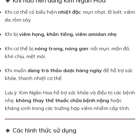
🔹 Khi nào nên dùng Kim Ngân Hoa
Khi cơ thể có biểu hiện
nhiệt độc
: mụn nhọt, lở loét, viêm
da, rôm sảy.
Khi bị
viêm họng, khản tiếng, viêm amidan nhẹ
.
Khi cơ thể bị
nóng trong, nóng gan
: nổi mụn, mẩn đỏ,
khó chịu, mệt mỏi.
Khi muốn
dùng trà thảo dược hàng ngày
để hỗ trợ sức
khỏe, thanh nhiệt cơ thể.
Lưu ý: Kim Ngân Hoa hỗ trợ sức khỏe và điều trị các bệnh
nhẹ,
không thay thế thuốc chữa bệnh nặng
hoặc
kháng sinh trong các trường hợp viêm nhiễm cấp tính.
🔹 Các hình thức sử dụng