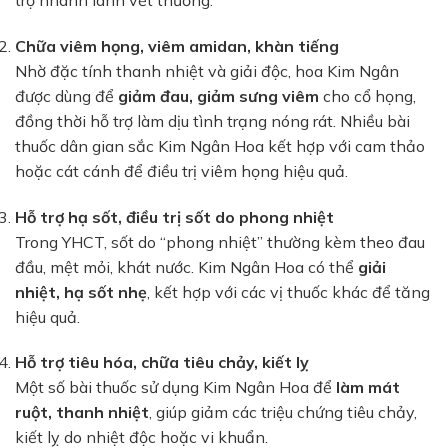
trợ nhanh lành vết thương.
Chữa viêm họng, viêm amidan, khàn tiếng
Nhờ đặc tính thanh nhiệt và giải độc, hoa Kim Ngân
được dùng để
giảm đau, giảm sưng viêm
cho cổ họng,
đồng thời hỗ trợ làm dịu tình trạng nóng rát. Nhiều bài
thuốc dân gian sắc Kim Ngân Hoa kết hợp với cam thảo
hoặc cát cánh để điều trị viêm họng hiệu quả.
Hỗ trợ hạ sốt, điều trị sốt do phong nhiệt
Trong YHCT, sốt do “phong nhiệt” thường kèm theo đau
đầu, mệt mỏi, khát nước. Kim Ngân Hoa có thể
giải
nhiệt, hạ sốt nhẹ
, kết hợp với các vị thuốc khác để tăng
hiệu quả.
Hỗ trợ tiêu hóa, chữa tiêu chảy, kiết lỵ
Một số bài thuốc sử dụng Kim Ngân Hoa để
làm mát
ruột, thanh nhiệt
, giúp giảm các triệu chứng tiêu chảy,
kiết lỵ do nhiệt độc hoặc vi khuẩn.