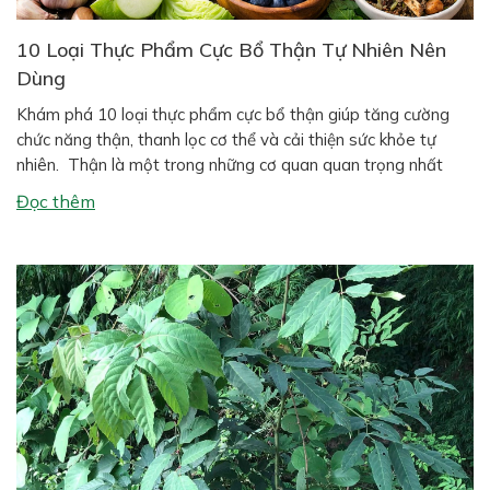
10 Loại Thực Phẩm Cực Bổ Thận Tự Nhiên Nên
Dùng
Khám phá 10 loại thực phẩm cực bổ thận giúp tăng cường
chức năng thận, thanh lọc cơ thể và cải thiện sức khỏe tự
nhiên. Thận là một trong những cơ quan quan trọng nhất
trong cơ thể con người. Hai quả thận có nhiệm vụ lọc máu,
Đọc thêm
đào thải độc tố, cân bằng […]