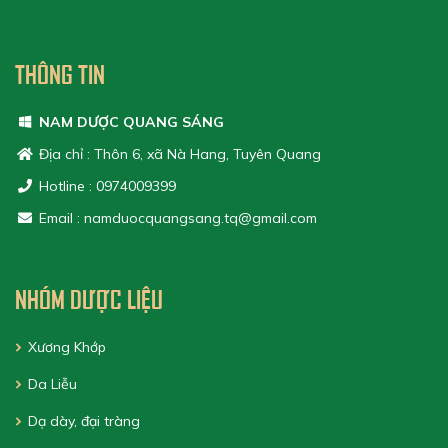
THÔNG TIN
NAM DƯỢC QUANG SÁNG
Địa chỉ : Thôn 6, xã Nà Hang, Tuyên Quang
Hotline : 0974009399
Email : namduocquangsang.tq@gmail.com
NHÓM DƯỢC LIỆU
Xương Khớp
Da Liễu
Dạ dày, đại tràng