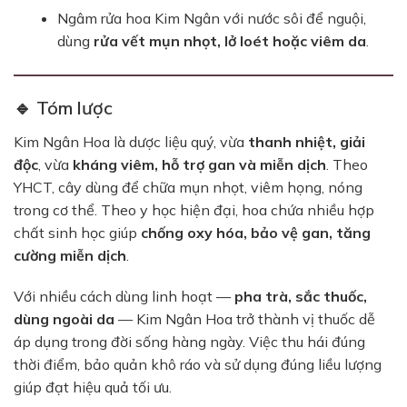
Ngâm rửa hoa Kim Ngân với nước sôi để nguội,
dùng
rửa vết mụn nhọt, lở loét hoặc viêm da
.
🔹 Tóm lược
Kim Ngân Hoa là dược liệu quý, vừa
thanh nhiệt, giải
độc
, vừa
kháng viêm, hỗ trợ gan và miễn dịch
. Theo
YHCT, cây dùng để chữa mụn nhọt, viêm họng, nóng
trong cơ thể. Theo y học hiện đại, hoa chứa nhiều hợp
chất sinh học giúp
chống oxy hóa, bảo vệ gan, tăng
cường miễn dịch
.
Với nhiều cách dùng linh hoạt —
pha trà, sắc thuốc,
dùng ngoài da
— Kim Ngân Hoa trở thành vị thuốc dễ
áp dụng trong đời sống hàng ngày. Việc thu hái đúng
thời điểm, bảo quản khô ráo và sử dụng đúng liều lượng
giúp đạt hiệu quả tối ưu.