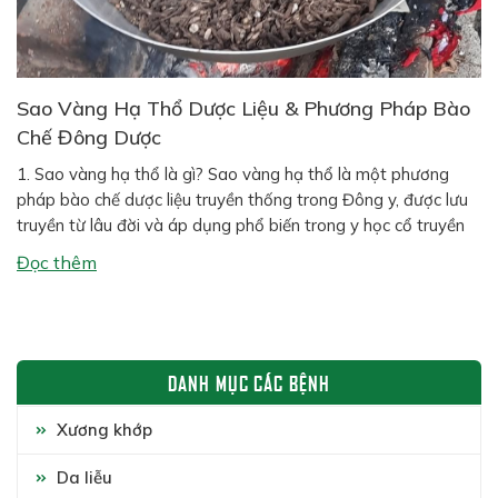
Sao Vàng Hạ Thổ Dược Liệu & Phương Pháp Bào
Chế Đông Dược
1. Sao vàng hạ thổ là gì? Sao vàng hạ thổ là một phương
pháp bào chế dược liệu truyền thống trong Đông y, được lưu
truyền từ lâu đời và áp dụng phổ biến trong y học cổ truyền
Việt Nam cũng như Trung Hoa. Phương pháp này bao gồm
Đọc thêm
hai công đoạn chính: […]
DANH MỤC CÁC BỆNH
Xương khớp
Da liễu