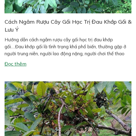
Cách Ngâm Rượu Cây Gối Hạc Trị Đau Khớp Gối &
Lưu Ý
Hướng dẫn cách ngâm rượu cây gối hạc trị đau khớp
gối….Đau khớp gối là tình trạng khá phổ biến, thường gặp ở
người trung niên, người lao động nặng, người chơi thể thao
hoặc người có tiền sử thoái hóa xương khớp. Bên cạnh các
Đọc thêm
phương pháp hiện đại, nhiều người vẫn tin dùng […]