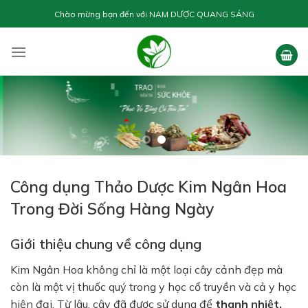
Skip
Chào mừng bạn đến với
NAM DƯỢC QUANG SÁNG
to
content
Công dụng Thảo Dược Kim Ngân Hoa
Trong Đời Sống Hàng Ngày
Giới thiệu chung về công dụng
Kim Ngân Hoa không chỉ là một loại cây cảnh đẹp mà
còn là một vị thuốc quý trong y học cổ truyền và cả y học
hiện đại. Từ lâu, cây đã được sử dụng để
thanh nhiệt,