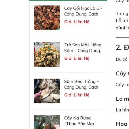
Cây m
Cây Gối Hạc Là Gì?
Trong 
Công Dụng, Cách
Dùng, Liều Lượng
hỗ trợ
Giá: Liên Hệ
Và Lưu Ý
dành c
Trà Sơn Mật Hồng
2. 
Sâm – Công Dụng,
Giá Bán & Cách
Giá: Liên Hệ
Dù có 
Dùng
Cây 
Sâm Béo Trắng –
Cây m
Công Dụng, Cách
Dùng & Lưu Ý Khi
Giá: Liên Hệ
Lá m
Sử Dụng
Lá hìn
Cây Na Rừng
Hoa 
(Thau Pàn Mạ) –