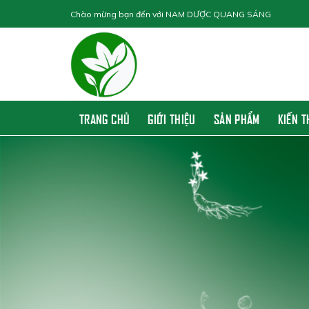
Skip
Chào mừng bạn đến với
NAM DƯỢC QUANG SÁNG
to
content
TRANG CHỦ
GIỚI THIỆU
SẢN PHẨM
KIẾN 