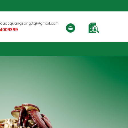
duocquangsang.tq@gmail.com
4009399