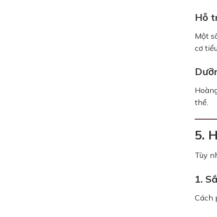
Hỗ t
Một số
cơ ti
Dưỡn
Hoàng 
thể.
5. 
Tùy nh
1. S
Cách p