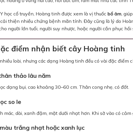
ọc hoang ở vùng núi cao, nơi đất ẩm, râm mát như các tỉnh 
Y học cổ truyền, Hoàng tinh được xem là vị thuốc
bổ âm
, giú
 cải thiện nhiều chứng bệnh mãn tính. Đây cũng là lý do Hoà
ho người lớn tuổi, người suy nhược, hoặc người cần phục hồi 
Đặc điểm nhận biết cây Hoàng tinh
nhiều loài, nhưng các dạng Hoàng tinh đều có vài đặc điểm c
thân thảo lâu năm
ọc dạng bụi, cao khoảng 30–60 cm. Thân cong nhẹ, có đốt.
ọc so le
h mác, dài, xanh đậm, mặt dưới nhạt hơn. Khi sờ vào có cảm 
màu trắng nhạt hoặc xanh lục