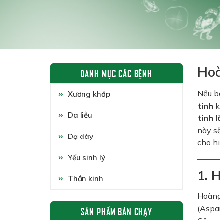
Hoà
DANH MỤC CÁC BỆNH
Nếu b
Xương khớp
tinh
k
Da liễu
tinh l
này sẽ
Dạ dày
cho hi
Yếu sinh lý
1. 
Thần kinh
Hoàng
(Aspa
SẢN PHẨM BÁN CHẠY