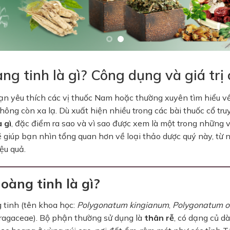
ng tinh là gì? Công dụng và giá trị
ạn yêu thích các vị thuốc Nam hoặc thường xuyên tìm hiểu về
hông còn xa lạ. Dù xuất hiện nhiều trong các bài thuốc cổ tr
à gì
, đặc điểm ra sao và vì sao được xem là một trong những v
 giúp bạn nhìn tổng quan hơn về loại thảo dược quý này, từ
ệu quả.
Hoàng tinh là gì?
 tinh (tên khoa học:
Polygonatum kingianum
,
Polygonatum 
ragaceae). Bộ phận thường sử dụng là
thân rễ
, có dạng củ d