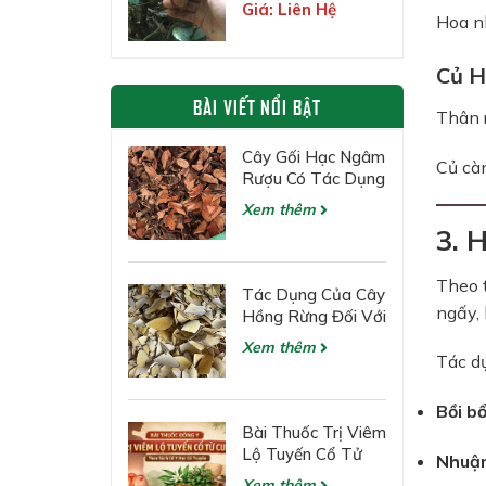
Thảo Dược Quý
Giá: Liên Hệ
Hoa nh
Của Núi Rừng
Tuyên Quang
Củ H
BÀI VIẾT NỔI BẬT
Thân r
Cây Gối Hạc Ngâm
Củ càn
Rượu Có Tác Dụng
Gì?
Xem thêm
3. 
Theo t
Tác Dụng Của Cây
ngấy, 
Hồng Rừng Đối Với
Các Bệnh Về Gan
Xem thêm
Tác d
Bồi b
Bài Thuốc Trị Viêm
Lộ Tuyến Cổ Tử
Nhuận
Cung Theo Đông Y
Xem thêm