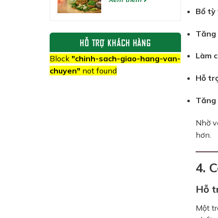
Bổ tỳ 
Tăng 
HỖ TRỢ KHÁCH HÀNG
Làm c
Block
"chinh-sach-giao-hang-van-
chuyen"
not found
Hỗ tr
Tăng 
Nhờ v
hơn.
4. 
Hỗ t
Một t