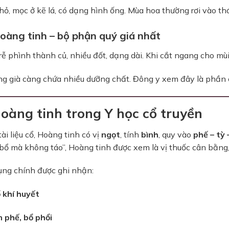
ỏ, mọc ở kẽ lá, có dạng hình ống. Mùa hoa thường rơi vào th
oàng tinh – bộ phận quý giá nhất
ễ phình thành củ, nhiều đốt, dạng dài. Khi cắt ngang cho mùi
g già càng chứa nhiều dưỡng chất. Đông y xem đây là phần có
Hoàng tinh trong Y học cổ truyền
ài liệu cổ, Hoàng tinh có vị
ngọt
, tính
bình
, quy vào
phế – tỳ 
bổ mà không táo”, Hoàng tinh được xem là vị thuốc cân bằng,
ụng chính được ghi nhận:
ổ khí huyết
 phế, bổ phổi