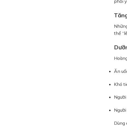
phổi y
Tăng
Những 
thể “l
Dưỡn
Hoàng 
Ăn uố
Khó ti
Người
Người
Dùng đ