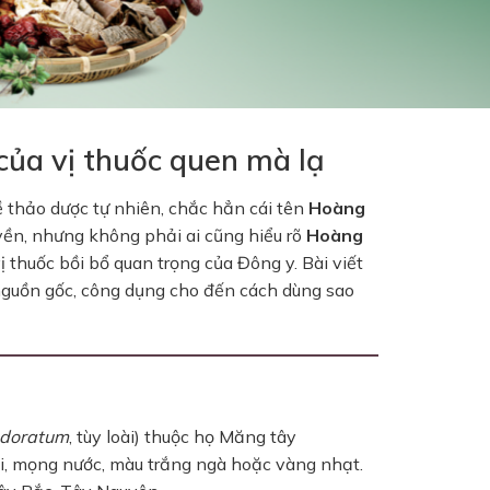
 của vị thuốc quen mà lạ
 thảo dược tự nhiên, chắc hẳn cái tên
Hoàng
uyền, nhưng không phải ai cũng hiểu rõ
Hoàng
ị thuốc bồi bổ quan trọng của Đông y. Bài viết
 nguồn gốc, công dụng cho đến cách dùng sao
odoratum
, tùy loài) thuộc họ Măng tây
ài, mọng nước, màu trắng ngà hoặc vàng nhạt.