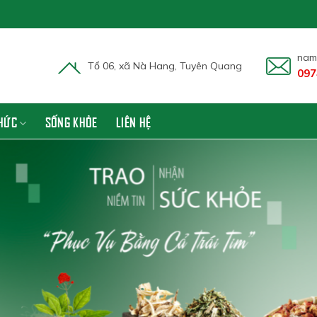
nam
Tổ 06, xã Nà Hang, Tuyên Quang
097
THỨC
SỐNG KHỎE
LIÊN HỆ