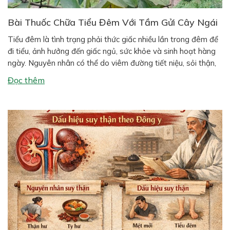
Bài Thuốc Chữa Tiểu Đêm Với Tầm Gửi Cây Ngái
Tiểu đêm là tình trạng phải thức giấc nhiều lần trong đêm để
đi tiểu, ảnh hưởng đến giấc ngủ, sức khỏe và sinh hoạt hàng
ngày. Nguyên nhân có thể do viêm đường tiết niệu, sỏi thận,
suy thận, phì đại tiền liệt tuyến (ở nam giới), hoặc thói quen
Đọc thêm
sinh hoạt như uống […]