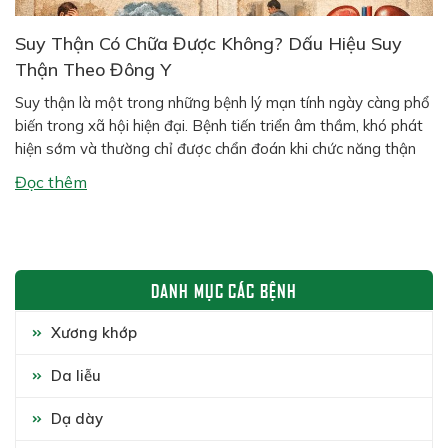
Suy Thận Có Chữa Được Không? Dấu Hiệu Suy
Thận Theo Đông Y
Suy thận là một trong những bệnh lý mạn tính ngày càng phổ
biến trong xã hội hiện đại. Bệnh tiến triển âm thầm, khó phát
hiện sớm và thường chỉ được chẩn đoán khi chức năng thận
đã suy giảm đáng kể. Nhiều người thắc mắc: suy thận có
Đọc thêm
chữa được không? và theo […]
DANH MỤC CÁC BỆNH
Xương khớp
Da liễu
Dạ dày