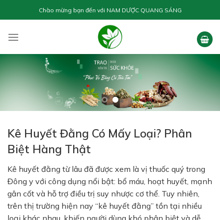
Skip
Chào mừng bạn đến với
NAM DƯỢC QUANG SÁNG
to
content
Kê Huyết Đằng Có Mấy Loại? Phân
Biệt Hàng Thật
Kê huyết đằng từ lâu đã được xem là vị thuốc quý trong
Đông y với công dụng nổi bật: bổ máu, hoạt huyết, mạnh
gân cốt và hỗ trợ điều trị suy nhược cơ thể. Tuy nhiên,
trên thị trường hiện nay “kê huyết đằng” tồn tại nhiều
loại khác nhau, khiến người dùng khó phân biệt và dễ