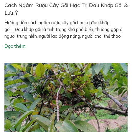
Cách Ngâm Rượu Cây Gối Hạc Trị Đau Khớp Gối &
Lưu Ý
Hướng dẫn cách ngâm rượu cây gối hạc trị đau khớp
gối….Đau khớp gối là tình trạng khá phổ biến, thường gặp ở
người trung niên, người lao động nặng, người chơi thể thao
hoặc người có tiền sử thoái hóa xương khớp. Bên cạnh các
Đọc thêm
phương pháp hiện đại, nhiều người vẫn tin dùng […]