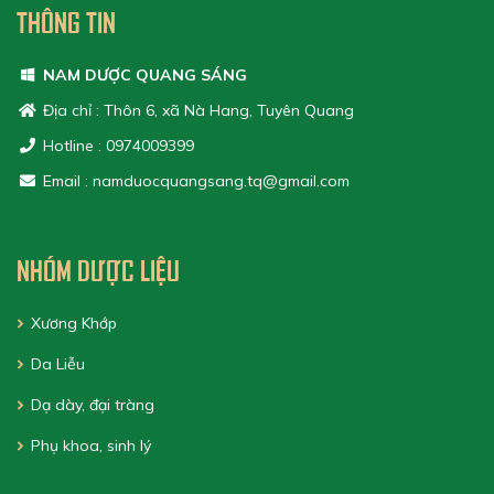
THÔNG TIN
NAM DƯỢC QUANG SÁNG
Địa chỉ : Thôn 6, xã Nà Hang, Tuyên Quang
Hotline : 0974009399
Email : namduocquangsang.tq@gmail.com
NHÓM DƯỢC LIỆU
Xương Khớp
Da Liễu
Dạ dày, đại tràng
Phụ khoa, sinh lý