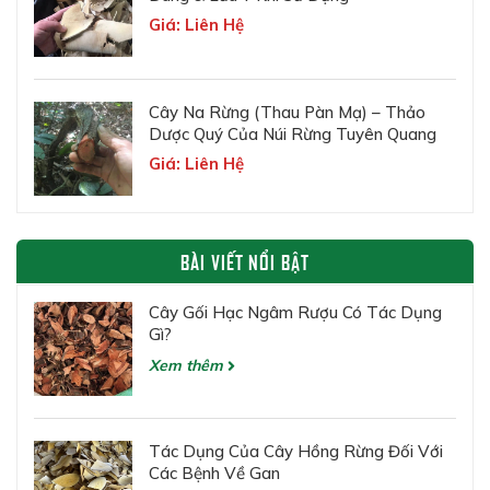
Giá: Liên Hệ
Cây Na Rừng (Thau Pàn Mạ) – Thảo
Dược Quý Của Núi Rừng Tuyên Quang
Giá: Liên Hệ
BÀI VIẾT NỔI BẬT
Cây Gối Hạc Ngâm Rượu Có Tác Dụng
Gì?
Xem thêm
Tác Dụng Của Cây Hồng Rừng Đối Với
Các Bệnh Về Gan