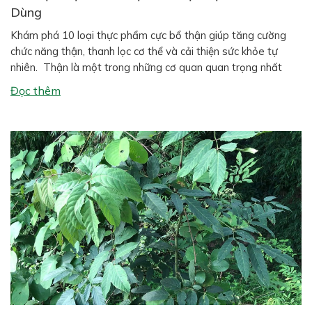
Dùng
Khám phá 10 loại thực phẩm cực bổ thận giúp tăng cường
chức năng thận, thanh lọc cơ thể và cải thiện sức khỏe tự
nhiên. Thận là một trong những cơ quan quan trọng nhất
trong cơ thể con người. Hai quả thận có nhiệm vụ lọc máu,
Đọc thêm
đào thải độc tố, cân bằng […]