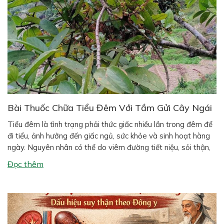
Bài Thuốc Chữa Tiểu Đêm Với Tầm Gửi Cây Ngái
Tiểu đêm là tình trạng phải thức giấc nhiều lần trong đêm để
đi tiểu, ảnh hưởng đến giấc ngủ, sức khỏe và sinh hoạt hàng
ngày. Nguyên nhân có thể do viêm đường tiết niệu, sỏi thận,
suy thận, phì đại tiền liệt tuyến (ở nam giới), hoặc thói quen
Đọc thêm
sinh hoạt như uống […]