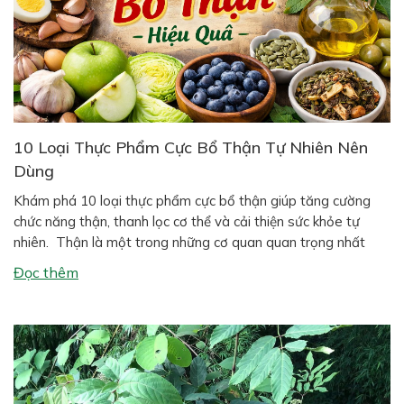
10 Loại Thực Phẩm Cực Bổ Thận Tự Nhiên Nên
Dùng
Khám phá 10 loại thực phẩm cực bổ thận giúp tăng cường
chức năng thận, thanh lọc cơ thể và cải thiện sức khỏe tự
nhiên. Thận là một trong những cơ quan quan trọng nhất
trong cơ thể con người. Hai quả thận có nhiệm vụ lọc máu,
Đọc thêm
đào thải độc tố, cân bằng […]