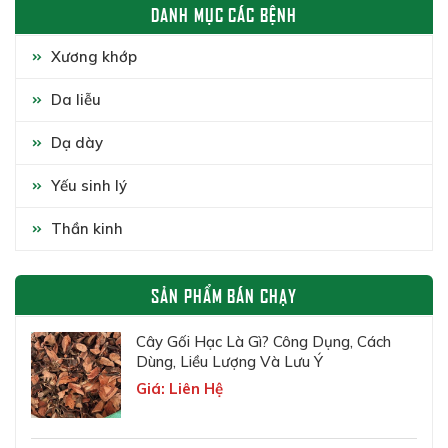
DANH MỤC CÁC BỆNH
Xương khớp
Da liễu
Dạ dày
Yếu sinh lý
Thần kinh
SẢN PHẨM BÁN CHẠY
Cây Gối Hạc Là Gì? Công Dụng, Cách
Dùng, Liều Lượng Và Lưu Ý
Giá: Liên Hệ