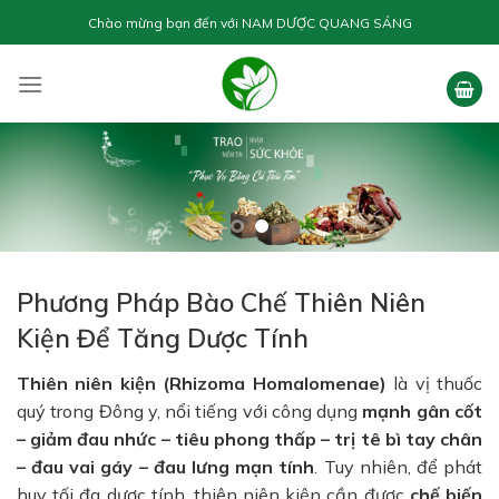
Skip
Chào mừng bạn đến với
NAM DƯỢC QUANG SÁNG
to
content
Phương Pháp Bào Chế Thiên Niên
Kiện Để Tăng Dược Tính
Thiên niên kiện (Rhizoma Homalomenae)
là vị thuốc
quý trong Đông y, nổi tiếng với công dụng
mạnh gân cốt
– giảm đau nhức – tiêu phong thấp – trị tê bì tay chân
– đau vai gáy – đau lưng mạn tính
. Tuy nhiên, để phát
huy tối đa dược tính, thiên niên kiện cần được
chế biến