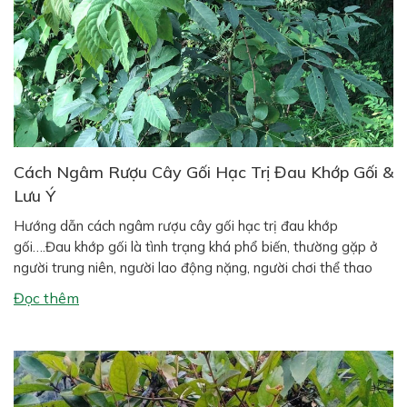
Cách Ngâm Rượu Cây Gối Hạc Trị Đau Khớp Gối &
Lưu Ý
Hướng dẫn cách ngâm rượu cây gối hạc trị đau khớp
gối….Đau khớp gối là tình trạng khá phổ biến, thường gặp ở
người trung niên, người lao động nặng, người chơi thể thao
hoặc người có tiền sử thoái hóa xương khớp. Bên cạnh các
Đọc thêm
phương pháp hiện đại, nhiều người vẫn tin dùng […]