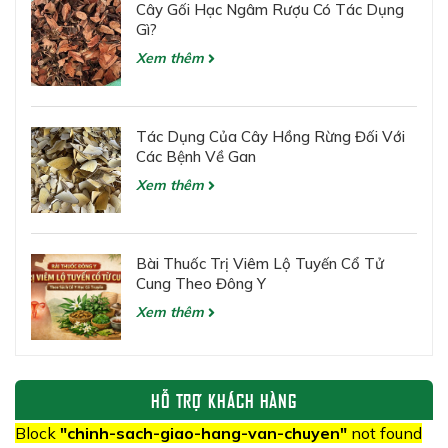
Cây Gối Hạc Ngâm Rượu Có Tác Dụng
Gì?
Xem thêm
Tác Dụng Của Cây Hồng Rừng Đối Với
Các Bệnh Về Gan
Xem thêm
Bài Thuốc Trị Viêm Lộ Tuyến Cổ Tử
Cung Theo Đông Y
Xem thêm
HỖ TRỢ KHÁCH HÀNG
Block
"chinh-sach-giao-hang-van-chuyen"
not found