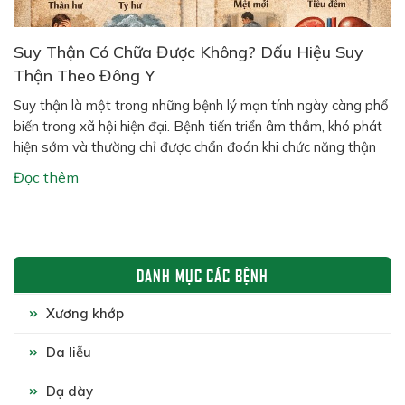
Suy Thận Có Chữa Được Không? Dấu Hiệu Suy
Thận Theo Đông Y
Suy thận là một trong những bệnh lý mạn tính ngày càng phổ
biến trong xã hội hiện đại. Bệnh tiến triển âm thầm, khó phát
hiện sớm và thường chỉ được chẩn đoán khi chức năng thận
đã suy giảm đáng kể. Nhiều người thắc mắc: suy thận có
Đọc thêm
chữa được không? và theo […]
DANH MỤC CÁC BỆNH
Xương khớp
Da liễu
Dạ dày