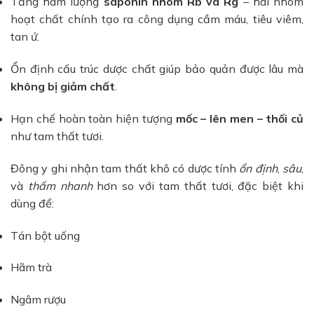
Tăng hàm lượng
saponin nhóm Rb và Rg
– hai nhóm
hoạt chất chính tạo ra công dụng cầm máu, tiêu viêm,
tan ứ.
Ổn định cấu trúc dược chất giúp bảo quản được lâu mà
không bị giảm chất
.
Hạn chế hoàn toàn hiện tượng
mốc – lên men – thối củ
như tam thất tươi.
Đông y ghi nhận tam thất khô có dược tính
ổn định
,
sâu
,
và
thấm nhanh
hơn so với tam thất tươi, đặc biệt khi
dùng để:
Tán bột uống
Hãm trà
Ngâm rượu