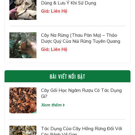
Dùng & Lưu Ý Khi Sử Dụng
Giá: Liên Hệ
Cây Na Rừng (Thau Pàn Mạ) – Thảo
Dược Quý Của Núi Rừng Tuyên Quang
Giá: Liên Hệ
BÀI VIẾT NỔI BẬT
Cây Gối Hạc Ngâm Rượu Có Tác Dụng
Gì?
Xem thêm
Tác Dụng Của Cây Hồng Rừng Đối Với
Các Bệnh Về Gan