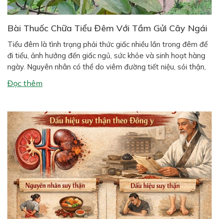
Bài Thuốc Chữa Tiểu Đêm Với Tầm Gửi Cây Ngái
Tiểu đêm là tình trạng phải thức giấc nhiều lần trong đêm để
đi tiểu, ảnh hưởng đến giấc ngủ, sức khỏe và sinh hoạt hàng
ngày. Nguyên nhân có thể do viêm đường tiết niệu, sỏi thận,
suy thận, phì đại tiền liệt tuyến (ở nam giới), hoặc thói quen
Đọc thêm
sinh hoạt như uống […]