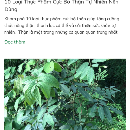
10 Loại Thực Phẩm Cực Bổ Thận Tự Nhiên Nên
Dùng
Khám phá 10 loại thực phẩm cực bổ thận giúp tăng cường
chức năng thận, thanh lọc cơ thể và cải thiện sức khỏe tự
nhiên. Thận là một trong những cơ quan quan trọng nhất
trong cơ thể con người. Hai quả thận có nhiệm vụ lọc máu,
Đọc thêm
đào thải độc tố, cân bằng […]