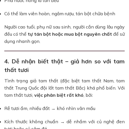
Pha nước nóng là tan đều
Có thể làm viên hoàn, ngâm rượu, tán bột chữa bệnh
Người cao tuổi, phụ nữ sau sinh, người cần dùng lâu ngày
đều có thể
tự tán bột hoặc mua bột nguyên chất
để sử
dụng nhanh gọn.
4. Dễ nhận biết thật – giả hơn so với tam
thất tươi
Tình trạng giả tam thất (đặc biệt tam thất Nam, tam
thất Trung Quốc đội lốt tam thất Bắc) khá phổ biến. Với
tam thất tươi,
việc phân biệt rất khó
, bởi:
Rễ tươi ẩm, nhiều đất → khó nhìn vân mấu
Kích thước không chuẩn → dễ nhầm với củ nghệ đen
tươi hoặc củ sâm đá