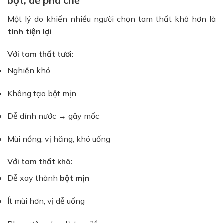
bột, dễ pha chế
Một lý do khiến nhiều người chọn tam thất khô hơn là
tính tiện lợi
.
Với tam thất tươi:
Nghiền khó
Không tạo bột mịn
Dễ dính nước → gây mốc
Mùi nồng, vị hăng, khó uống
Với tam thất khô:
Dễ xay thành
bột mịn
Ít mùi hơn, vị dễ uống