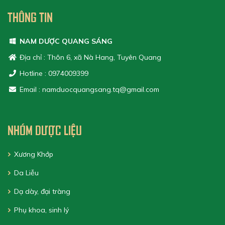
THÔNG TIN
NAM DƯỢC QUANG SÁNG
Địa chỉ : Thôn 6, xã Nà Hang, Tuyên Quang
Hotline : 0974009399
Email : namduocquangsang.tq@gmail.com
NHÓM DƯỢC LIỆU
Xương Khớp
Da Liễu
Dạ dày, đại tràng
Phụ khoa, sinh lý