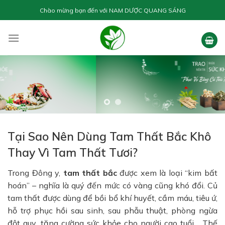
Skip
Chào mừng bạn đến với
NAM DƯỢC QUANG SÁNG
to
content
Tại Sao Nên Dùng Tam Thất Bắc Khô
Thay Vì Tam Thất Tươi?
Trong Đông y,
tam thất bắc
được xem là loại “kim bất
hoán” – nghĩa là quý đến mức có vàng cũng khó đổi. Củ
tam thất được dùng để bồi bổ khí huyết, cầm máu, tiêu ứ,
hỗ trợ phục hồi sau sinh, sau phẫu thuật, phòng ngừa
đột quỵ, tăng cường sức khỏe cho người cao tuổi… Thế