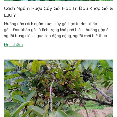
Cách Ngâm Rượu Cây Gối Hạc Trị Đau Khớp Gối &
Lưu Ý
Hướng dẫn cách ngâm rượu cây gối hạc trị đau khớp
gối….Đau khớp gối là tình trạng khá phổ biến, thường gặp ở
người trung niên, người lao động nặng, người chơi thể thao
hoặc người có tiền sử thoái hóa xương khớp. Bên cạnh các
Đọc thêm
phương pháp hiện đại, nhiều người vẫn tin dùng […]